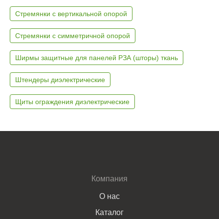
Стремянки с вертикальной опорой
Стремянки с симметричной опорой
Ширмы защитные для панелей РЗА (шторы) ткань
Штендеры диэлектрические
Щиты ограждения диэлектрические
Компания
О нас
Каталог