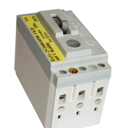
Подмости склад
Подмости-стрем
Подставки (наст
диэлектрические
Стремянки с вер
Стремянки с си
опорой
Ширмы защитные
РЗА (шторы) тка
Штендеры диэле
Щиты ограждени
диэлектрические