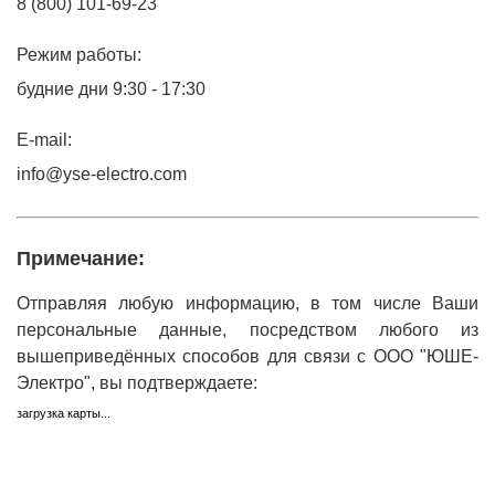
8 (800) 101-69-23
Подмости склад
Режим работы:
Подмости-стрем
будние дни 9:30 - 17:30
Подставки (наст
E-mail:
диэлектрические
info@yse-electro.com
Стремянки с вер
Стремянки с си
Примечание:
опорой
Отправляя любую информацию, в том числе Ваши
персональные данные, посредством любого из
Ширмы защитные
РЗА (шторы) тка
вышеприведённых способов для связи с ООО "ЮШЕ-
Электро", вы подтверждаете:
Штендеры диэле
загрузка карты...
Щиты ограждени
диэлектрические