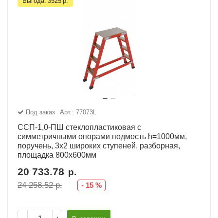
Выгода:
3525
р.
Под заказ
Арт.: 77073L
ССП-1,0-ПШ стеклопластиковая с
симметричными опорами подмость h=1000мм,
поручень, 3х2 широких ступеней, разборная,
площадка 800х600мм
20 733.78
р.
24 258.52
р.
-
15
%