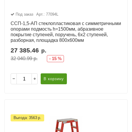
Под заказ
Арт.: 77094L
ССП-1,5-АП стеклопластиковая с симметричными
опорами подмость h=1500мм, абразивное
покрытие ступеней, поручень, 6х2 ступеней,
разборная, площадка 800х600мм
27 385.46
р.
32 040.99
р.
-
15
%
В корзину
Выгода:
3563
р.