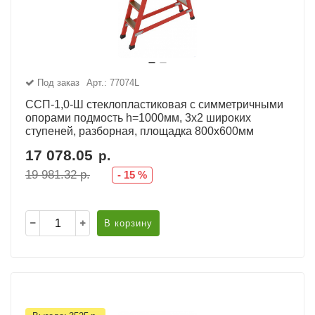
Под заказ
Арт.: 77074L
ССП-1,0-Ш стеклопластиковая с симметричными
опорами подмость h=1000мм, 3х2 широких
ступеней, разборная, площадка 800х600мм
17 078.05
р.
19 981.32
р.
-
15
%
В корзину