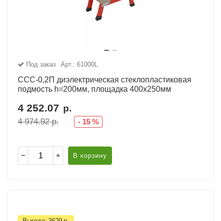
Под заказ
Арт.: 61000L
ССС-0,2П диэлектрическая стеклопластиковая
подмость h=200мм, площадка 400х250мм
4 252.07
р.
4 974.92
р.
-
15
%
В корзину
Выгода:
3629
р.