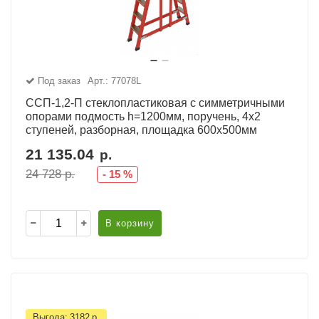
Под заказ
Арт.: 77078L
ССП-1,2-П стеклопластиковая с симметричными
опорами подмость h=1200мм, поручень, 4х2
ступеней, разборная, площадка 600х500мм
21 135.04
р.
24 728
р.
-
15
%
В корзину
Выгода:
3182
р.