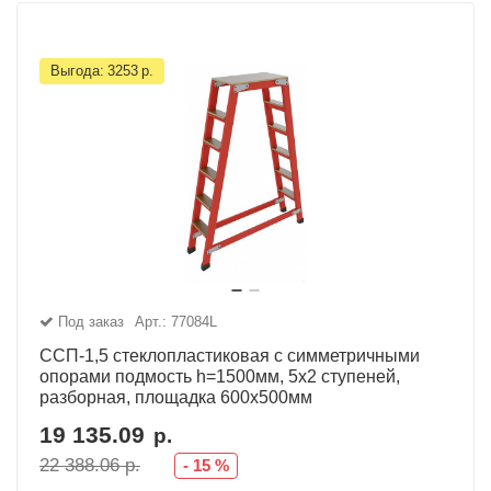
Выгода:
3253
р.
Под заказ
Арт.: 77084L
ССП-1,5 стеклопластиковая с симметричными
опорами подмость h=1500мм, 5х2 ступеней,
разборная, площадка 600х500мм
19 135.09
р.
22 388.06
р.
-
15
%