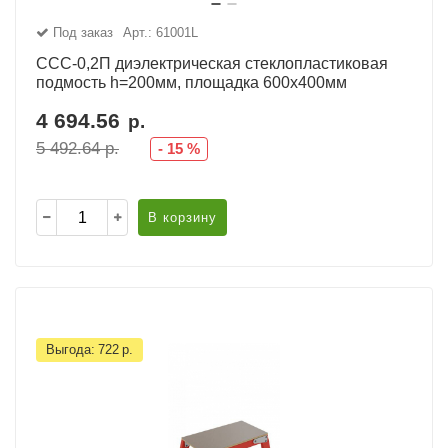
Под заказ
Арт.: 61001L
ССС-0,2П диэлектрическая стеклопластиковая
подмость h=200мм, площадка 600х400мм
4 694.56
р.
5 492.64
р.
-
15
%
В корзину
Выгода:
722
р.