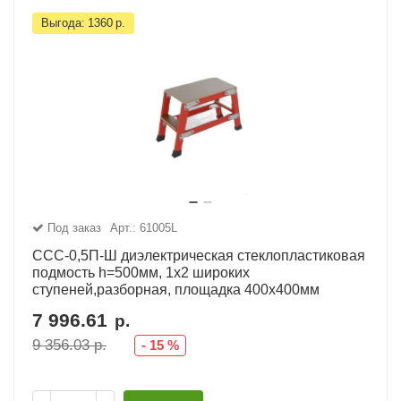
Подмости склад
Выгода:
1360
р.
Подмости-стрем
Подставки (наст
диэлектрические
Стремянки с вер
Стремянки с си
опорой
Под заказ
Арт.: 61005L
ССС-0,5П-Ш диэлектрическая стеклопластиковая
Ширмы защитные
подмость h=500мм, 1х2 широких
РЗА (шторы) тка
ступеней,разборная, площадка 400х400мм
7 996.61
р.
Штендеры диэле
9 356.03
р.
-
15
%
Щиты ограждени
диэлектрические