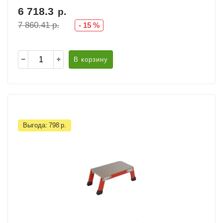
6 718.3
р.
7 860.41
р.
-
15
%
В корзину
Выгода:
798
р.