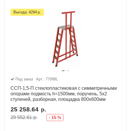
Выгода:
4294
р.
Под заказ
Арт.: 77088L
ССП-1,5-П стеклопластиковая с симметричными
опорами подмость h=1500мм, поручень, 5х2
ступеней, разборная, площадка 800х600мм
25 258.64
р.
29 552.61
р.
-
15
%