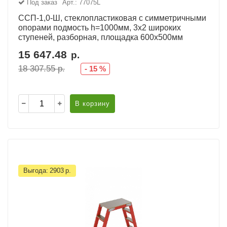
Под заказ
Арт.: 77075L
ССП-1,0-Ш, стеклопластиковая с симметричными
опорами подмость h=1000мм, 3х2 широких
ступеней, разборная, площадка 600х500мм
15 647.48
р.
18 307.55
р.
-
15
%
В корзину
Выгода:
2903
р.