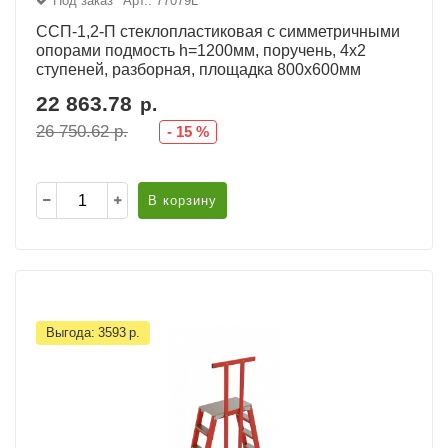
Под заказ
Арт.: 77079L
ССП-1,2-П стеклопластиковая с симметричными
опорами подмость h=1200мм, поручень, 4х2
ступеней, разборная, площадка 800х600мм
22 863.78
р.
26 750.62
р.
-
15
%
В корзину
Выгода:
3593
р.