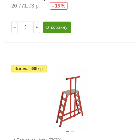
26 771.03
р.
-
15
%
В корзину
Выгода:
3887
р.