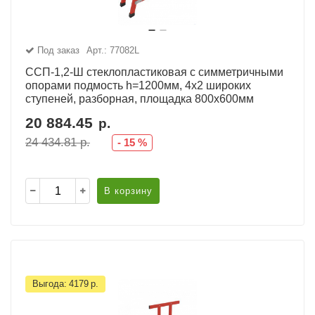
Под заказ
Арт.: 77082L
ССП-1,2-Ш стеклопластиковая с симметричными
опорами подмость h=1200мм, 4х2 широких
ступеней, разборная, площадка 800х600мм
20 884.45
р.
24 434.81
р.
-
15
%
В корзину
Выгода:
4179
р.