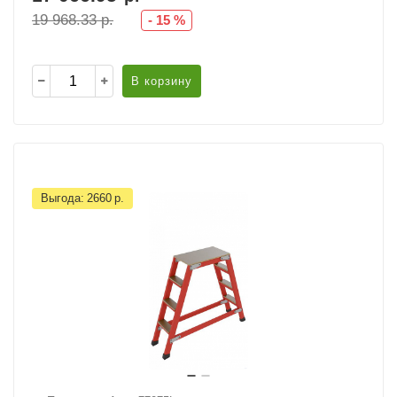
19 968.33
р.
-
15
%
В корзину
Выгода:
2660
р.