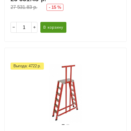
27 531.83
р.
-
15
%
В корзину
Выгода:
4722
р.