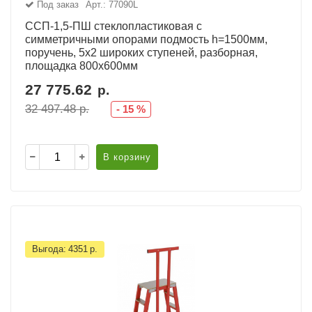
Под заказ
Арт.: 77090L
ССП-1,5-ПШ стеклопластиковая с
симметричными опорами подмость h=1500мм,
поручень, 5х2 широких ступеней, разборная,
площадка 800х600мм
27 775.62
р.
32 497.48
р.
-
15
%
В корзину
Выгода:
4351
р.