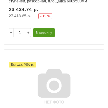
ступеней, разборная, площадка 600х500мм
23 434.74
р.
27 418.65
р.
-
15
%
В корзину
Выгода:
4655
р.