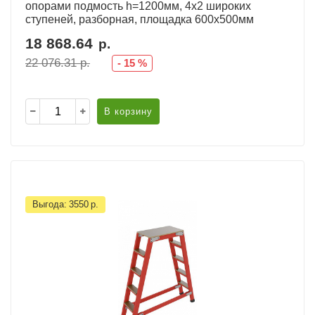
опорами подмость h=1200мм, 4х2 широких
ступеней, разборная, площадка 600х500мм
18 868.64
р.
22 076.31
р.
-
15
%
В корзину
Выгода:
3550
р.