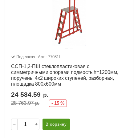
Под заказ
Арт.: 77081L
ССП-1,2-ПШ стеклопластиковая с
симметричными опорами подмость h=1200мм,
поручень, 4х2 широких ступеней, разборная,
площадка 800х600мм
24 584.59
р.
28 763.97
р.
-
15
%
В корзину