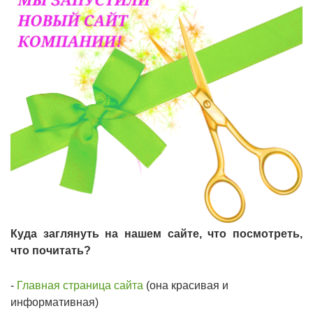
Подмости склад
Подмости-стрем
Подставки (наст
диэлектрические
Стремянки с вер
Стремянки с си
опорой
Ширмы защитные
РЗА (шторы) тка
Куда заглянуть на нашем сайте, что посмотреть,
что почитать?
Штендеры диэле
-
Главная страница сайта
(она красивая и
Щиты ограждени
информативная)
диэлектрические