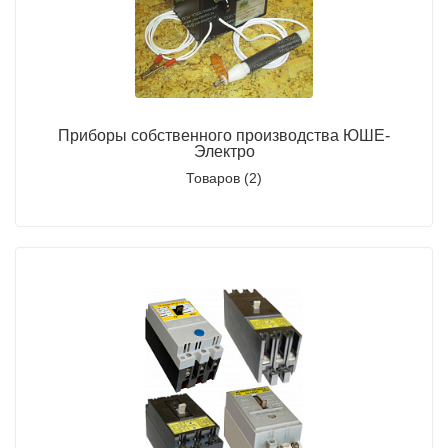
Подмости склад
Подмости-стрем
Подставки (наст
диэлектрические
Приборы собственного производства ЮШЕ-
Электро
Стремянки с вер
Товаров (2)
Стремянки с си
опорой
Ширмы защитные
РЗА (шторы) тка
Штендеры диэле
Щиты ограждени
диэлектрические