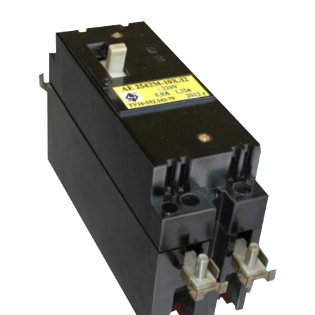
Подмости склад
Подмости-стрем
Подставки (наст
диэлектрические
Стремянки с вер
Стремянки с си
опорой
Ширмы защитные
РЗА (шторы) тка
Штендеры диэле
Щиты ограждени
диэлектрические