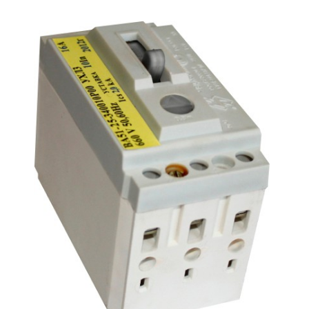
Подмости склад
Подмости-стрем
Подставки (наст
диэлектрические
Стремянки с вер
Стремянки с си
опорой
Ширмы защитные
РЗА (шторы) тка
Штендеры диэле
Щиты ограждени
диэлектрические