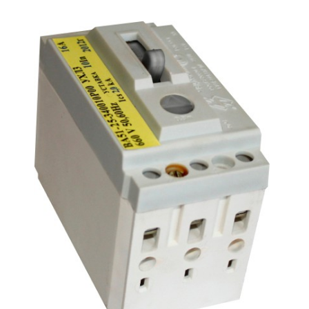
Подмости склад
Подмости-стрем
Подставки (наст
диэлектрические
Стремянки с вер
Стремянки с си
опорой
Ширмы защитные
РЗА (шторы) тка
Штендеры диэле
Щиты ограждени
диэлектрические