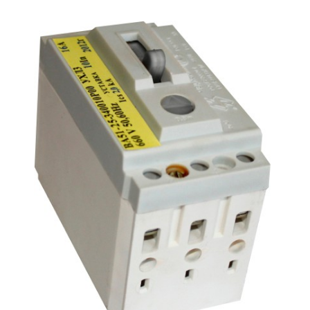
Подмости склад
Подмости-стрем
Подставки (наст
диэлектрические
Стремянки с вер
Стремянки с си
опорой
Ширмы защитные
РЗА (шторы) тка
Штендеры диэле
Щиты ограждени
диэлектрические