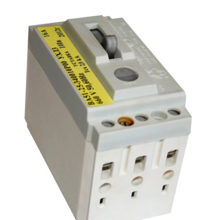
Подмости склад
Подмости-стрем
Подставки (наст
диэлектрические
Стремянки с вер
Стремянки с си
опорой
Ширмы защитные
РЗА (шторы) тка
Штендеры диэле
Щиты ограждени
диэлектрические