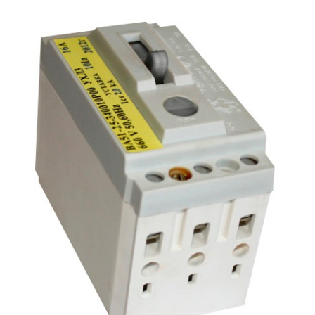
Подмости склад
Подмости-стрем
Подставки (наст
диэлектрические
Стремянки с вер
Стремянки с си
опорой
Ширмы защитные
РЗА (шторы) тка
Штендеры диэле
Щиты ограждени
диэлектрические