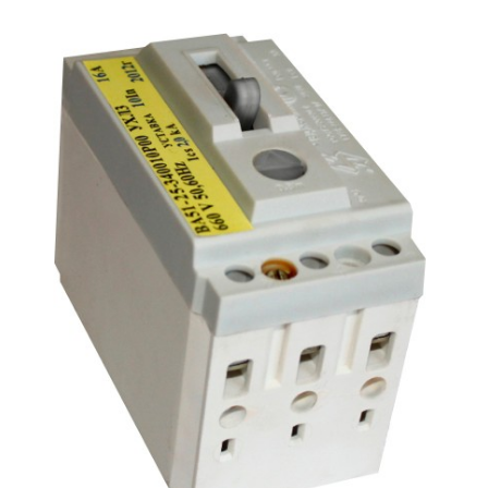
Подмости склад
Подмости-стрем
Подставки (наст
диэлектрические
Стремянки с вер
Стремянки с си
опорой
Ширмы защитные
РЗА (шторы) тка
Штендеры диэле
Щиты ограждени
диэлектрические