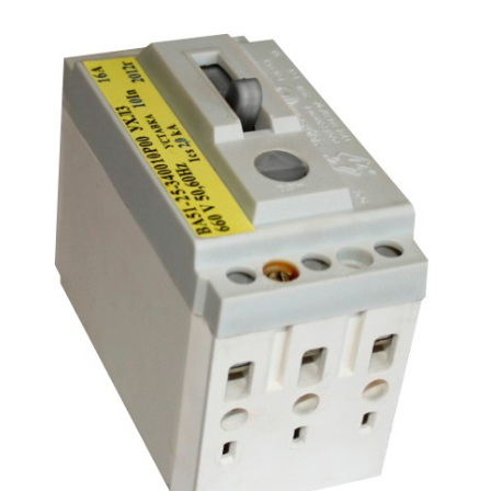
Подмости склад
Подмости-стрем
Подставки (наст
диэлектрические
Стремянки с вер
Стремянки с си
опорой
Ширмы защитные
РЗА (шторы) тка
Штендеры диэле
Щиты ограждени
диэлектрические