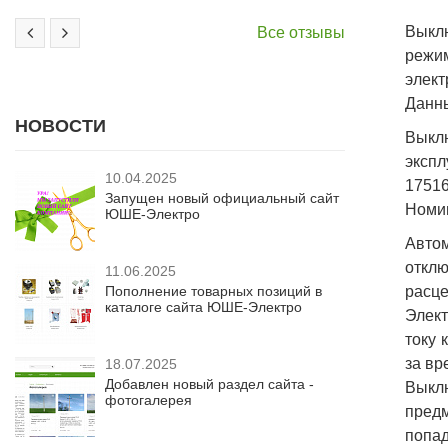
Выкл
Все отзывы
режи
элект
Данны
НОВОСТИ
Выклю
экспл
10.04.2025
17516
Запущен новый официальный сайт
Номин
ЮШЕ-Электро
Авто
отклю
11.06.2025
Пополнение товарных позиций в
расце
каталоге сайта ЮШЕ-Электро
Элект
току 
за вр
18.07.2025
Добавлен новый раздел сайта -
Выкл
фотогалерея
предм
попад