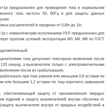
1з+1р предназначен для проведения тока в нормальном
енного тока частоты 50, 60Гц и для защиты данных
рузки.
ых расцепителей в пределах от 0,8In до 1In.
+1р с климатическим исполнением УХЛ предназначен для
твует группам условий эксплуатации М3, М4, М6 по ГОСТ
одолжительный.
цепителями тока допускают повторное включение после
 120 секунд, а выключатели только с электромагнитными
включение после их срабатывания.
рабатывать при токе равном или меньшем 0,8 уставки по
м или большем 1,2 уставки по току короткого замыкания
, обеспечивающей защиту от проникновения твердых
ям изделий и защиту выключателей внутри оболочки от
(защиту выключателя внутри от вредных воздействий в