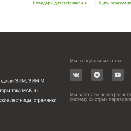
Штендеры диэлектрические
Щиты ограждени
Мы в социальных сетях
андаши ЭИМ, ЭИМ-М
оры тока MAK-ru
Мы работаем через расчётн
систему быстрых переводо
ские лестницы, стремянки