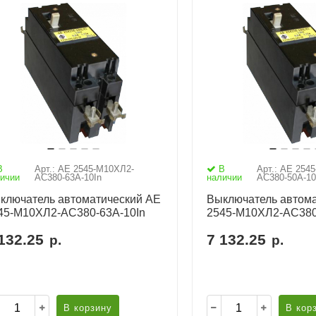
В
Арт.: АЕ 2545-М10ХЛ2-
В
Арт.: АЕ 254
ичии
AC380-63А-10In
наличии
AC380-50А-10
ключатель автоматический АЕ
Выключатель автома
45-М10ХЛ2-AC380-63А-10In
2545-М10ХЛ2-AC380
132.25
7 132.25
р.
р.
В корзину
В кор