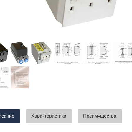
тавлена своевременно. Претензий
успели закрыть смету большого о
вы получили хороший заказ))
евянные элементы опор высокого
итка заболонного слоя древесины
требованиям ГОСТ.
тные изделия (опоры ЛЭП),
ны технические паспорта и
оответствия. Честно говоря,
а моей памяти компания
ель и поставщик опор ЛЭП
опоры ЛЭП такими документами.
отать с таким ответственным
исание
Характеристики
Преимущества