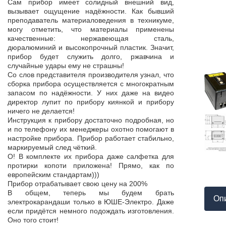
Продукция пос
Сам прибор имеет солидный внешний вид,
т,
к качеству нет.
вызывает ощущение надёжности. Как бывший
а,
Наоборот, дер
преподаватель материаловедения в техникуме,
ой
качества, проп
могу отметить, что материалы применены
пор
соответствует 
качественные: нержавеющая сталь,
На комплек
дюралюминий и высокопрочный пластик. Значит,
...
предоставле
прибор будет служить долго, ржавчина и
ор
сертификат с
случайные удары ему не страшны!
мо
впервые н
Со слов представителя производителя узнал, что
ло
производит
сборка прибора осуществляется с многократным
 в
сопровождает 
запасом по надёжности. У них даже на видео
нь
Приятно раб
директор лупит по прибору киянкой и прибору
от
поставщиком!
ничего не делается!
Инструкция к прибору достаточно подробная, но
и по телефону их менеджеры охотно помогают в
настройке прибора. Прибор работает стабильно,
маркируемый след чёткий.
О! В комплекте их прибора даже салфетка для
протирки копоти приложена! Прямо, как по
европейским стандартам)))
Прибор отрабатывает свою цену на 200%
В общем, теперь мы будем брать
Оп
электрокарандаши только в ЮШЕ-Электро. Даже
если придётся немного подождать изготовления.
Оно того стоит!