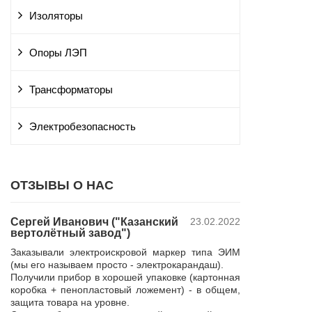
Изоляторы
Опоры ЛЭП
Трансформаторы
Электробезопасность
ОТЗЫВЫ О НАС
Сергей Иванович ("Казанский
23.02.2022
Владимир Ю
вертолётный завод")
ПАО "Россет
 и
"Курскэнерг
Заказывали электроискровой маркер типа ЭИМ
да
Компания ЮШЕ
(мы его называем просто - электрокарандаш).
ой
изготовление 
Получили прибор в хорошей упаковке (картонная
110 кВ для поп
коробка + пенопластовый ложемент) - в общем,
р,
резерва нашей 
защита товара на уровне.
 в