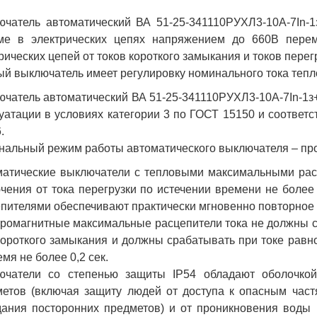
ючатель автоматический ВА 51-25-341110РУХЛ3-10А-7In-
ме в электрических цепях напряжением до 660В перем
рических цепей от токов короткого замыкания и токов перег
й выключатель имеет регулировку номинального тока теплов
чатель автоматический ВА 51-25-341110РУХЛ3-10А-7In-1з
уатации в условиях категории 3 по ГОСТ 15150 и соответс
.
альный режим работы автоматического выключателя – пр
матические выключатели с тепловыми максимальными рас
чения от тока перегрузки по истечении времени не более
пителями обеспечивают практически мгновенно повторное 
ромагнитные максимальные расцепители тока не должны с
короткого замыкания и должны срабатывать при токе равно
емя не более 0,2 сек.
ючатели со степенью защиты IP54 обладают оболочкой
етов (включая защиту людей от доступа к опасным част
ания посторонних предметов) и от проникновения воды 