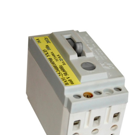
рьевич (Филиал
15.02.2022
Татьяна (Branch of «Saren B
и Центр" -
V.» PLLC)
о")
Выражаю благодарность ваше
-Электро выиграла тендер на
оперативную обработку нашего з
и поставку деревянных опор ЛЭП
Выставили коммерческое п
олнения складского оперативного
хорошей цене в течение двух 
организации.
малого сотня товарных пози