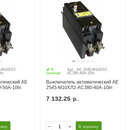
5-М10ХЛ2-
В
Арт.: АЕ 2545-М10ХЛ2-
In
наличии
AC380-40А-10In
тический АЕ
Выключатель автоматический АЕ
-50А-10In
2545-М10ХЛ2-AC380-40А-10In
7 132.25
р.
зину
В корзину