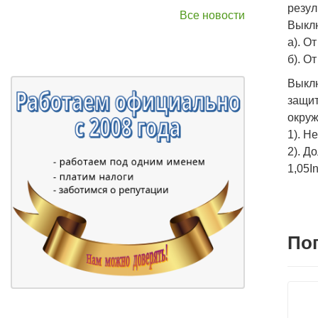
резул
Все новости
Выклю
а). О
б). О
Выкл
защит
окруж
1). Н
2). Д
1,05In
По