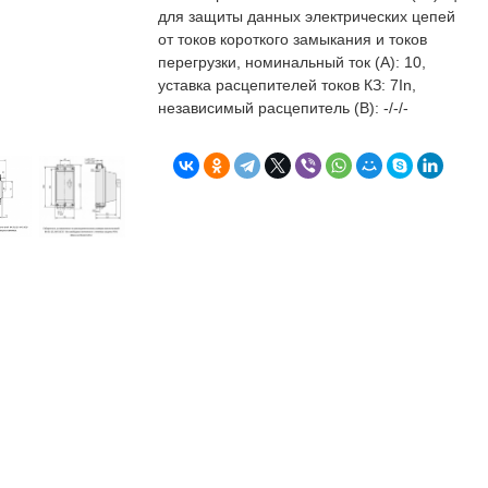
бъекта в срок. А
п
для защиты данных электрических цепей
о
от токов короткого замыкания и токов
т
перегрузки, номинальный ток (А): 10,
к
уставка расцепителей токов КЗ: 7In,
Л
Н
независимый расцепитель (В): -/-/-
к
о
в
"
С
Б