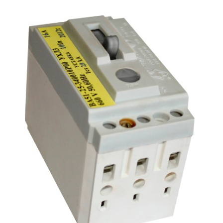
Подмости склад
Подмости-стрем
Подставки (наст
диэлектрические
Стремянки с вер
Стремянки с си
опорой
Ширмы защитные
РЗА (шторы) тка
Штендеры диэле
Щиты ограждени
диэлектрические