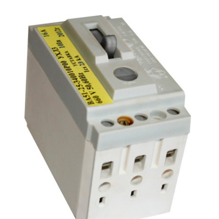
Подмости склад
Подмости-стрем
Подставки (наст
диэлектрические
Стремянки с вер
Стремянки с си
опорой
Ширмы защитные
РЗА (шторы) тка
Штендеры диэле
Щиты ограждени
диэлектрические