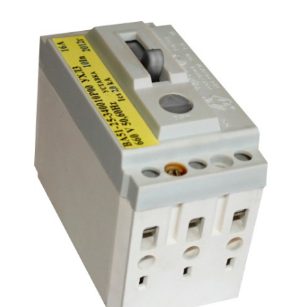
Подмости склад
Подмости-стрем
Подставки (наст
диэлектрические
Стремянки с вер
Стремянки с си
опорой
Ширмы защитные
РЗА (шторы) тка
Штендеры диэле
Щиты ограждени
диэлектрические