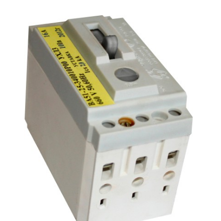
Подмости склад
Подмости-стрем
Подставки (наст
диэлектрические
Стремянки с вер
Стремянки с си
опорой
Ширмы защитные
РЗА (шторы) тка
Штендеры диэле
Щиты ограждени
диэлектрические