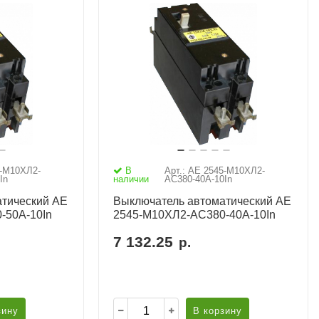
5-М10ХЛ2-
В
Арт.: АЕ 2545-М10ХЛ2-
In
наличии
AC380-40А-10In
тический АЕ
Выключатель автоматический АЕ
-50А-10In
2545-М10ХЛ2-AC380-40А-10In
7 132.25
р.
зину
В корзину