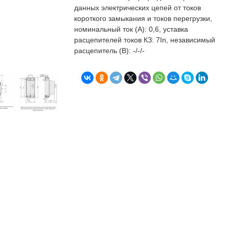
бъекта в срок. А
п
данных электрических цепей от токов
о
короткого замыкания и токов перегрузки,
т
номинальный ток (А): 0,6, уставка
к
расцепителей токов КЗ: 7In, независимый
Л
Н
расцепитель (В): -/-/-
к
о
в
"
С
Б