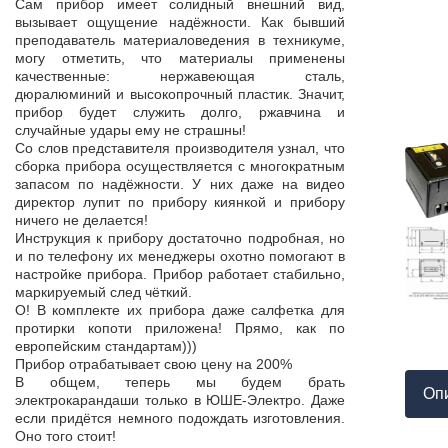
Продукция пос
Сам прибор имеет солидный внешний вид,
т,
к качеству нет.
вызывает ощущение надёжности. Как бывший
а,
Наоборот, дер
преподаватель материаловедения в техникуме,
ой
качества, проп
могу отметить, что материалы применены
пор
соответствует 
качественные: нержавеющая сталь,
На комплек
дюралюминий и высокопрочный пластик. Значит,
...
предоставле
прибор будет служить долго, ржавчина и
ор
сертификат с
случайные удары ему не страшны!
мо
впервые н
Со слов представителя производителя узнал, что
ло
производит
сборка прибора осуществляется с многократным
 в
сопровождает 
запасом по надёжности. У них даже на видео
нь
Приятно раб
директор лупит по прибору киянкой и прибору
от
поставщиком!
ничего не делается!
Инструкция к прибору достаточно подробная, но
и по телефону их менеджеры охотно помогают в
настройке прибора. Прибор работает стабильно,
маркируемый след чёткий.
О! В комплекте их прибора даже салфетка для
протирки копоти приложена! Прямо, как по
европейским стандартам)))
Прибор отрабатывает свою цену на 200%
В общем, теперь мы будем брать
Оп
электрокарандаши только в ЮШЕ-Электро. Даже
если придётся немного подождать изготовления.
Оно того стоит!