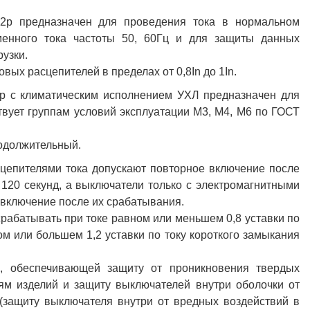
n-2р предназначен для проведения тока в нормальном
енного тока частоты 50, 60Гц и для защиты данных
рузки.
ых расцепителей в пределах от 0,8In до 1In.
2р с климатическим исполнением УХЛ предназначен для
твует группам условий эксплуатации М3, М4, М6 по ГОСТ
одолжительный.
цепителями тока допускают повторное включение после
 120 секунд, а выключатели только с электромагнитными
включение после их срабатывания.
рабатывать при токе равном или меньшем 0,8 уставки по
м или большем 1,2 уставки по току короткого замыкания
, обеспечивающей защиту от проникновения твердых
ям изделий и защиту выключателей внутри оболочки от
(защиту выключателя внутри от вредных воздействий в