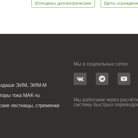
Штендеры диэлектрические
Щиты ограждени
Мы в социальных сетях
андаши ЭИМ, ЭИМ-М
оры тока MAK-ru
Мы работаем через расчётн
систему быстрых переводо
ские лестницы, стремянки