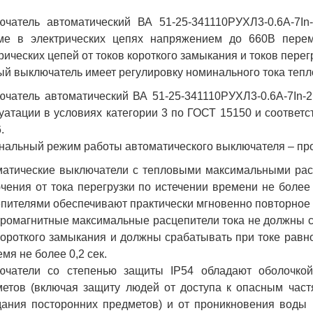
ючатель автоматический ВА 51-25-341110РУХЛ3-0.6А-7I
ме в электрических цепях напряжением до 660В перем
рических цепей от токов короткого замыкания и токов перег
й выключатель имеет регулировку номинального тока теплов
чатель автоматический ВА 51-25-341110РУХЛ3-0.6А-7In-
уатации в условиях категории 3 по ГОСТ 15150 и соответс
.
альный режим работы автоматического выключателя – пр
матические выключатели с тепловыми максимальными рас
чения от тока перегрузки по истечении времени не более
пителями обеспечивают практически мгновенно повторное 
ромагнитные максимальные расцепители тока не должны с
короткого замыкания и должны срабатывать при токе равно
емя не более 0,2 сек.
ючатели со степенью защиты IP54 обладают оболочкой
етов (включая защиту людей от доступа к опасным част
ания посторонних предметов) и от проникновения воды 