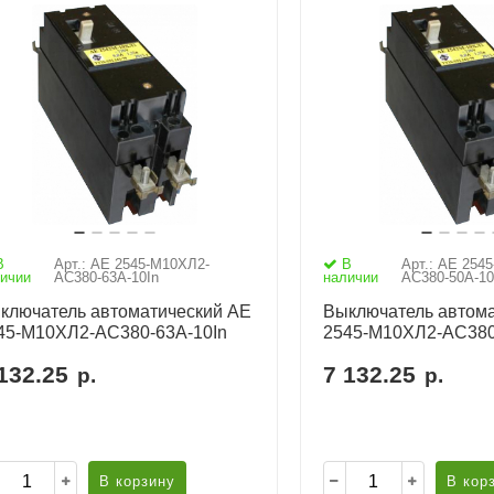
В
Арт.: АЕ 2545-М10ХЛ2-
В
Арт.: АЕ 254
ичии
AC380-63А-10In
наличии
AC380-50А-10
ключатель автоматический АЕ
Выключатель автома
45-М10ХЛ2-AC380-63А-10In
2545-М10ХЛ2-AC380
132.25
7 132.25
р.
р.
В корзину
В кор