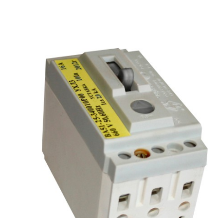
рьевич (Филиал
15.02.2022
Татьяна (Branch of «Saren B
и Центр" -
V.» PLLC)
о")
Выражаю благодарность ваше
-Электро выиграла тендер на
оперативную обработку нашего з
и поставку деревянных опор ЛЭП
Выставили коммерческое п
олнения складского оперативного
хорошей цене в течение двух 
организации.
малого сотня товарных пози