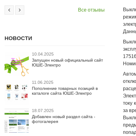
Выкл
Все отзывы
режи
элект
Данны
НОВОСТИ
Выклю
экспл
10.04.2025
17516
Запущен новый официальный сайт
Номин
ЮШЕ-Электро
Авто
отклю
11.06.2025
Пополнение товарных позиций в
расце
каталоге сайта ЮШЕ-Электро
Элект
току 
за вр
18.07.2025
Добавлен новый раздел сайта -
Выкл
фотогалерея
предм
попад