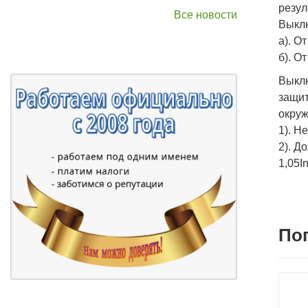
резул
Все новости
Выклю
а). О
б). О
Выкл
защит
окруж
1). Н
2). Д
1,05In
По