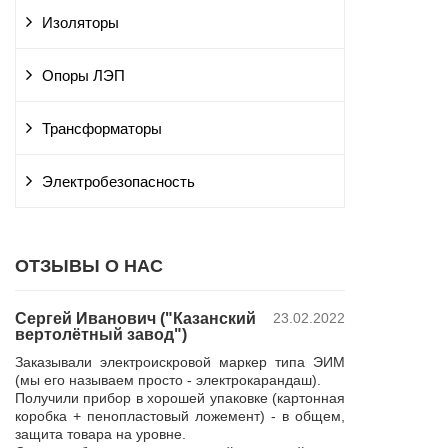
Изоляторы
Опоры ЛЭП
Трансформаторы
Электробезопасность
ОТЗЫВЫ О НАС
Сергей Иванович ("Казанский
23.02.2022
Владимир Ю
вертолётный завод")
ПАО "Россет
 и
"Курскэнерг
Заказывали электроискровой маркер типа ЭИМ
да
Компания ЮШЕ
(мы его называем просто - электрокарандаш).
ой
изготовление 
Получили прибор в хорошей упаковке (картонная
110 кВ для поп
коробка + пенопластовый ложемент) - в общем,
р,
резерва нашей 
защита товара на уровне.
 в