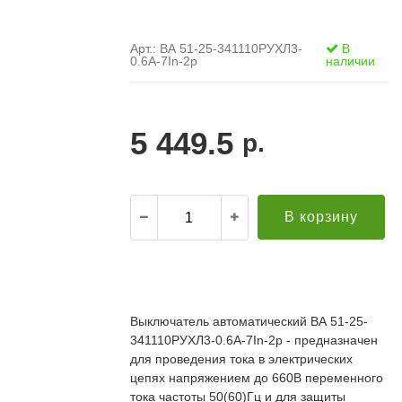
Арт.: ВА 51-25-341110РУХЛ3-
В
0.6А-7In-2р
наличии
5 449.5
р.
В корзину
.
21.12.2021
Александр С. ("Пусковой
30.10.2019
элемент")
В
Выключатель автоматический ВА 51-25-
й компании за
Поставка опор ЛЭП в Бурятию. Спасибо за
о
341110РУХЛ3-0.6А-7In-2р - предназначен
апроса!
качественную продукцию и быструю доставку!
т
редложение по
Всё прошло хорошо. Евгению отдельное спасибо
для проведения тока в электрических
п
дней (а там без
за ответственный подход к делу, понимание и
П
цепях напряжением до 660В переменного
ций была). Мы
вежливое обращение!
к
тока частоты 50(60)Гц и для защиты