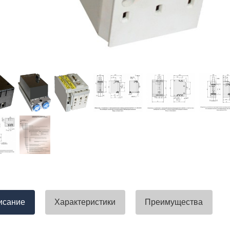
тавлена своевременно. Претензий
успели закрыть смету большого о
вы получили хороший заказ))
евянные элементы опор высокого
итка заболонного слоя древесины
требованиям ГОСТ.
тные изделия (опоры ЛЭП),
ны технические паспорта и
оответствия. Честно говоря,
а моей памяти компания
ель и поставщик опор ЛЭП
опоры ЛЭП такими документами.
отать с таким ответственным
исание
Характеристики
Преимущества