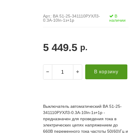
Арт.: ВА 51-25-341110РУХЛ3-
В
0.3А-10In-1з+1р
наличии
5 449.5
р.
В корзину
.
21.12.2021
Александр С. ("Пусковой
30.10.2019
элемент")
В
Выключатель автоматический ВА 51-25-
й компании за
Поставка опор ЛЭП в Бурятию. Спасибо за
о
341110РУХЛ3-0.3А-10In-1з+1р -
апроса!
качественную продукцию и быструю доставку!
т
редложение по
Всё прошло хорошо. Евгению отдельное спасибо
предназначен для проведения тока в
п
дней (а там без
за ответственный подход к делу, понимание и
П
электрических цепях напряжением до
ций была). Мы
вежливое обращение!
к
660В переменного тока частоты 50(60)Гц и