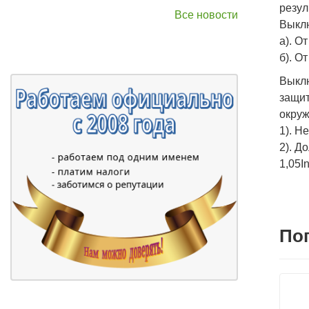
резул
Все новости
Выклю
а). О
б). О
Выклю
защит
окруж
1). Н
2). Д
1,05In
По