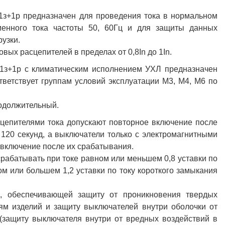
-1з+1р предназначен для проведения тока в нормальном
енного тока частоты 50, 60Гц и для защиты данных
рузки.
ых расцепителей в пределах от 0,8In до 1In.
-1з+1р с климатическим исполнением УХЛ предназначен
тветствует группам условий эксплуатации М3, М4, М6 по
одолжительный.
цепителями тока допускают повторное включение после
 120 секунд, а выключатели только с электромагнитными
включение после их срабатывания.
рабатывать при токе равном или меньшем 0,8 уставки по
м или большем 1,2 уставки по току короткого замыкания
, обеспечивающей защиту от проникновения твердых
ям изделий и защиту выключателей внутри оболочки от
(защиту выключателя внутри от вредных воздействий в