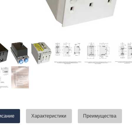
тавлена своевременно. Претензий
успели закрыть смету большого о
вы получили хороший заказ))
евянные элементы опор высокого
итка заболонного слоя древесины
требованиям ГОСТ.
тные изделия (опоры ЛЭП),
ны технические паспорта и
оответствия. Честно говоря,
а моей памяти компания
ель и поставщик опор ЛЭП
опоры ЛЭП такими документами.
отать с таким ответственным
исание
Характеристики
Преимущества