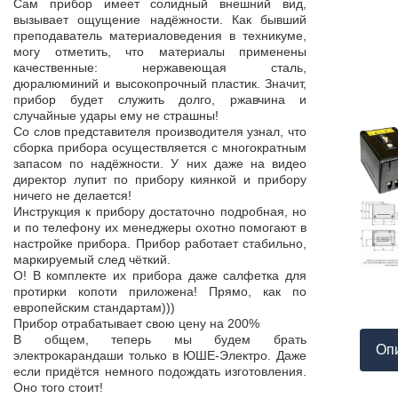
Продукция пос
Сам прибор имеет солидный внешний вид,
т,
к качеству нет.
вызывает ощущение надёжности. Как бывший
а,
Наоборот, дер
преподаватель материаловедения в техникуме,
ой
качества, проп
могу отметить, что материалы применены
пор
соответствует 
качественные: нержавеющая сталь,
На комплек
дюралюминий и высокопрочный пластик. Значит,
...
предоставле
прибор будет служить долго, ржавчина и
ор
сертификат с
случайные удары ему не страшны!
мо
впервые н
Со слов представителя производителя узнал, что
ло
производит
сборка прибора осуществляется с многократным
 в
сопровождает 
запасом по надёжности. У них даже на видео
нь
Приятно раб
директор лупит по прибору киянкой и прибору
от
поставщиком!
ничего не делается!
Инструкция к прибору достаточно подробная, но
и по телефону их менеджеры охотно помогают в
настройке прибора. Прибор работает стабильно,
маркируемый след чёткий.
О! В комплекте их прибора даже салфетка для
протирки копоти приложена! Прямо, как по
европейским стандартам)))
Прибор отрабатывает свою цену на 200%
В общем, теперь мы будем брать
Оп
электрокарандаши только в ЮШЕ-Электро. Даже
если придётся немного подождать изготовления.
Оно того стоит!