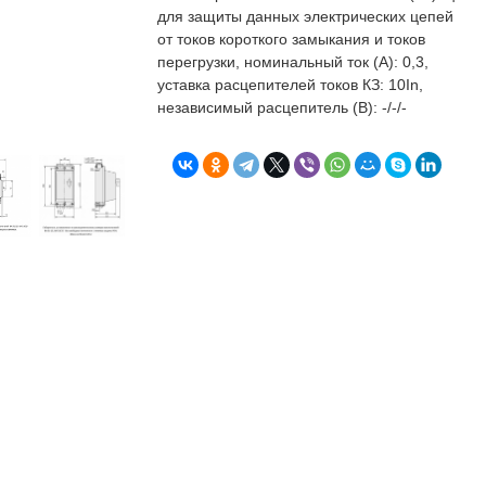
бъекта в срок. А
п
для защиты данных электрических цепей
о
от токов короткого замыкания и токов
т
перегрузки, номинальный ток (А): 0,3,
к
уставка расцепителей токов КЗ: 10In,
Л
Н
независимый расцепитель (В): -/-/-
к
о
в
"
С
Б