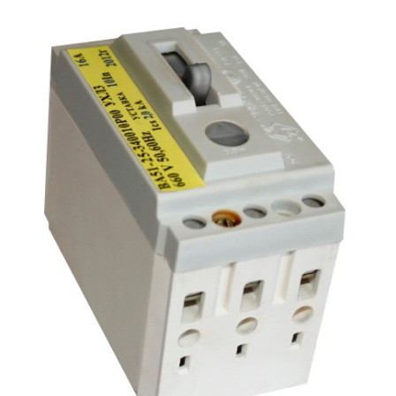
Подмости склад
Подмости-стрем
Подставки (наст
диэлектрические
Стремянки с вер
Стремянки с си
опорой
Ширмы защитные
РЗА (шторы) тка
Штендеры диэле
Щиты ограждени
диэлектрические