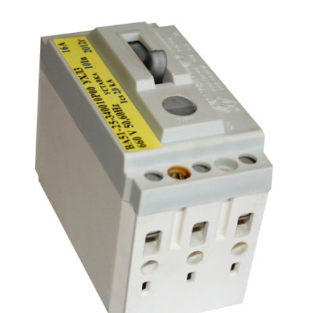
Подмости склад
Подмости-стрем
Подставки (наст
диэлектрические
Стремянки с вер
Стремянки с си
опорой
Ширмы защитные
РЗА (шторы) тка
Штендеры диэле
Щиты ограждени
диэлектрические