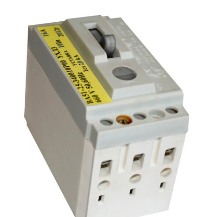
Подмости склад
Подмости-стрем
Подставки (наст
диэлектрические
Стремянки с вер
Стремянки с си
опорой
Ширмы защитные
РЗА (шторы) тка
Штендеры диэле
Щиты ограждени
диэлектрические