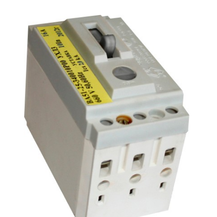
Подмости склад
Подмости-стрем
Подставки (наст
диэлектрические
Стремянки с вер
Стремянки с си
опорой
Ширмы защитные
РЗА (шторы) тка
Штендеры диэле
Щиты ограждени
диэлектрические