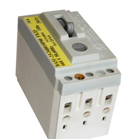
Подмости склад
Подмости-стрем
Подставки (наст
диэлектрические
Стремянки с вер
Стремянки с си
опорой
Ширмы защитные
РЗА (шторы) тка
Штендеры диэле
Щиты ограждени
диэлектрические