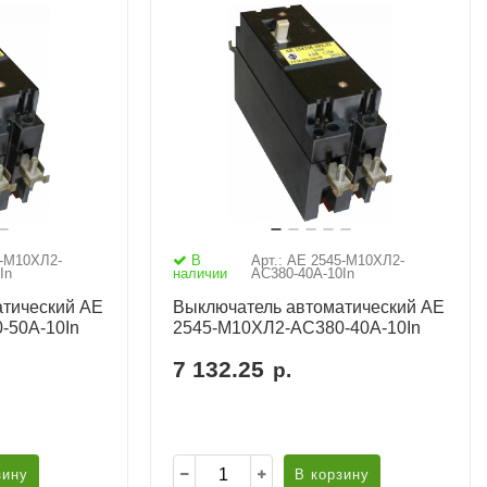
5-М10ХЛ2-
В
Арт.: АЕ 2545-М10ХЛ2-
In
наличии
AC380-40А-10In
тический АЕ
Выключатель автоматический АЕ
-50А-10In
2545-М10ХЛ2-AC380-40А-10In
7 132.25
р.
зину
В корзину