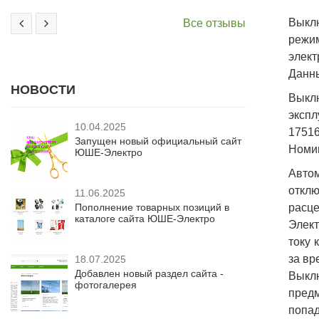
Выкл
Все отзывы
режи
элект
Данны
НОВОСТИ
Выкл
экспл
10.04.2025
17516
Запущен новый официальный сайт
Номин
ЮШЕ-Электро
Авто
отклю
11.06.2025
Пополнение товарных позиций в
расце
каталоге сайта ЮШЕ-Электро
Элект
току 
за вр
18.07.2025
Добавлен новый раздел сайта -
Выкл
фотогалерея
предм
попад