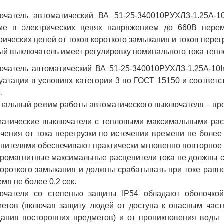
ючатель автоматический ВА 51-25-340010РУХЛ3-1.25А-1
ме в электрических цепях напряжением до 660В перем
рических цепей от токов короткого замыкания и токов перег
й выключатель имеет регулировку номинального тока теплов
ючатель автоматический ВА 51-25-340010РУХЛ3-1.25А-10
уатации в условиях категории 3 по ГОСТ 15150 и соответс
.
альный режим работы автоматического выключателя – пр
матические выключатели с тепловыми максимальными рас
чения от тока перегрузки по истечении времени не более
пителями обеспечивают практически мгновенно повторное 
ромагнитные максимальные расцепители тока не должны с
короткого замыкания и должны срабатывать при токе равно
емя не более 0,2 сек.
ючатели со степенью защиты IP54 обладают оболочкой
етов (включая защиту людей от доступа к опасным част
ания посторонних предметов) и от проникновения воды 