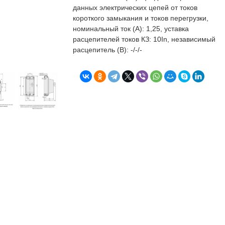
бъекта в срок. А
п
данных электрических цепей от токов
о
короткого замыкания и токов перегрузки,
т
номинальный ток (А): 1,25, уставка
к
расцепителей токов КЗ: 10In, независимый
Л
Н
расцепитель (В): -/-/-
к
о
в
"
С
Б