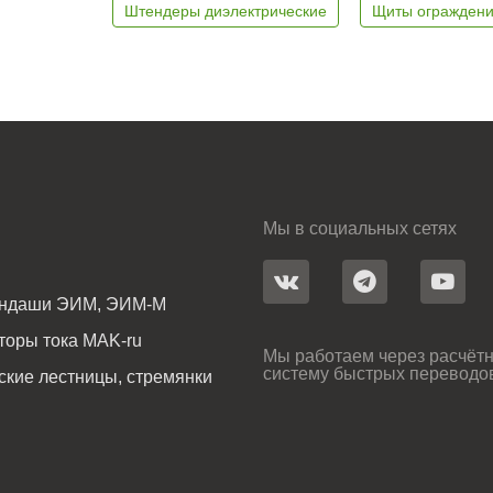
Штендеры диэлектрические
Щиты ограждени
Мы в социальных сетях
андаши ЭИМ, ЭИМ-М
оры тока MAK-ru
Мы работаем через расчётн
систему быстрых переводо
ские лестницы, стремянки