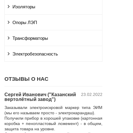
Изоляторы
Опоры ЛЭП
Трансформаторы
Электробезопасность
ОТЗЫВЫ О НАС
Сергей Иванович ("Казанский
23.02.2022
Владимир Ю
вертолётный завод")
ПАО "Россет
 и
"Курскэнерг
Заказывали электроискровой маркер типа ЭИМ
да
Компания ЮШЕ
(мы его называем просто - электрокарандаш).
ой
изготовление 
Получили прибор в хорошей упаковке (картонная
110 кВ для поп
коробка + пенопластовый ложемент) - в общем,
р,
резерва нашей 
защита товара на уровне.
 в