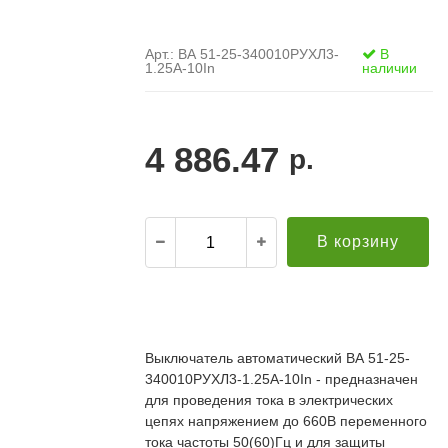
Арт.: ВА 51-25-340010РУХЛ3-
В
1.25А-10In
наличии
4 886.47
р.
В корзину
.
21.12.2021
Александр С. ("Пусковой
30.10.2019
элемент")
В
Выключатель автоматический ВА 51-25-
й компании за
Поставка опор ЛЭП в Бурятию. Спасибо за
о
340010РУХЛ3-1.25А-10In - предназначен
апроса!
качественную продукцию и быструю доставку!
т
редложение по
Всё прошло хорошо. Евгению отдельное спасибо
для проведения тока в электрических
п
дней (а там без
за ответственный подход к делу, понимание и
П
цепях напряжением до 660В переменного
ций была). Мы
вежливое обращение!
к
тока частоты 50(60)Гц и для защиты