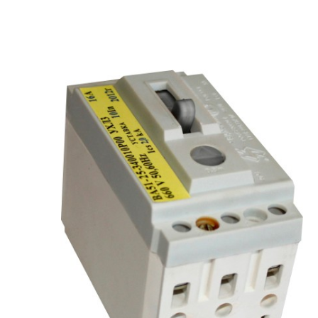
рьевич (Филиал
15.02.2022
Татьяна (Branch of «Saren B
и Центр" -
V.» PLLC)
о")
Выражаю благодарность ваше
-Электро выиграла тендер на
оперативную обработку нашего з
и поставку деревянных опор ЛЭП
Выставили коммерческое п
олнения складского оперативного
хорошей цене в течение двух 
организации.
малого сотня товарных пози