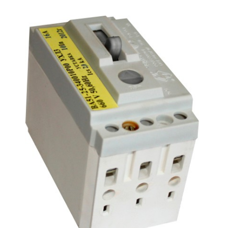
Подмости склад
Подмости-стрем
Подставки (наст
диэлектрические
Стремянки с вер
Стремянки с си
опорой
Ширмы защитные
РЗА (шторы) тка
Штендеры диэле
Щиты ограждени
диэлектрические