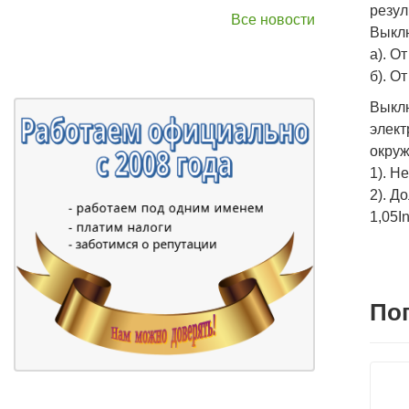
резул
Все новости
Выклю
а). О
б). О
Выклю
элек
окруж
1). Н
2). Д
1,05In
По