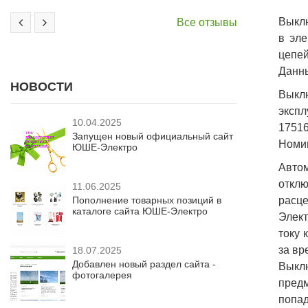
Выклю
Все отзывы
в эле
цепей
Данны
НОВОСТИ
Выкл
экспл
10.04.2025
17516
Запущен новый официальный сайт
Номин
ЮШЕ-Электро
Авто
отклю
11.06.2025
Пополнение товарных позиций в
расце
каталоге сайта ЮШЕ-Электро
Элект
току 
за вр
18.07.2025
Добавлен новый раздел сайта -
Выкл
фотогалерея
предм
попад