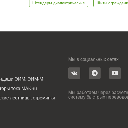
Штендеры диэлектрические
Щиты ограждени
Мы в социальных сетях
андаши ЭИМ, ЭИМ-М
оры тока MAK-ru
Мы работаем через расчётн
систему быстрых переводо
ские лестницы, стремянки