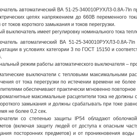
чатель автоматический ВА 51-25-340010РУХЛ3-0.8А-7In 
ктрических цепях напряжением до 660В переменного ток
 от токов короткого замыкания и токов перегрузки.
й выключатель имеет регулировку номинального тока теплов
ючатель автоматический ВА 51-25-340010РУХЛ3-0.8А-7I
уатации в условиях категории 3 по ГОСТ 15150 и соответс
.
альный режим работы автоматического выключателя – пр
матические выключатели с тепловыми максимальными рас
чения от тока перегрузки по истечении времени не более
пителями обеспечивают практически мгновенно повторное 
ромагнитные максимальные расцепители тока не должны с
короткого замыкания и должны срабатывать при токе равно
емя не более 0,2 сек.
ючатели со степенью защиты IP54 обладают оболочкой
етов (включая защиту людей от доступа к опасным част
ания посторонних предметов) и от проникновения воды 