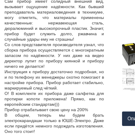
Продукция пос
Сам прибор имеет солидный внешний вид,
т,
к качеству нет.
вызывает ощущение надёжности. Как бывший
а,
Наоборот, дер
преподаватель материаловедения в техникуме,
ой
качества, проп
могу отметить, что материалы применены
пор
соответствует 
качественные: нержавеющая сталь,
На комплек
дюралюминий и высокопрочный пластик. Значит,
...
предоставле
прибор будет служить долго, ржавчина и
ор
сертификат с
случайные удары ему не страшны!
мо
впервые н
Со слов представителя производителя узнал, что
ло
производит
сборка прибора осуществляется с многократным
 в
сопровождает 
запасом по надёжности. У них даже на видео
нь
Приятно раб
директор лупит по прибору киянкой и прибору
от
поставщиком!
ничего не делается!
Инструкция к прибору достаточно подробная, но
и по телефону их менеджеры охотно помогают в
настройке прибора. Прибор работает стабильно,
маркируемый след чёткий.
О! В комплекте их прибора даже салфетка для
протирки копоти приложена! Прямо, как по
европейским стандартам)))
Прибор отрабатывает свою цену на 200%
В общем, теперь мы будем брать
Оп
электрокарандаши только в ЮШЕ-Электро. Даже
если придётся немного подождать изготовления.
Оно того стоит!