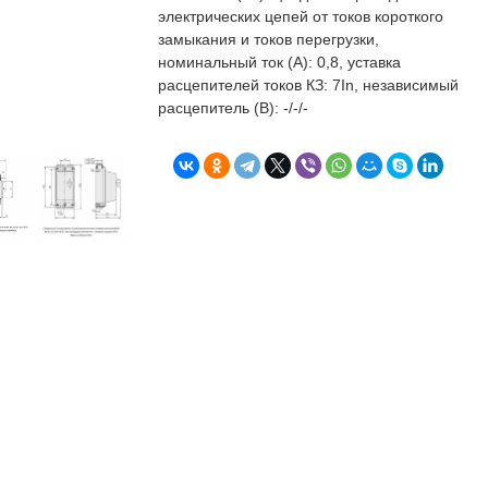
бъекта в срок. А
п
электрических цепей от токов короткого
о
замыкания и токов перегрузки,
т
номинальный ток (А): 0,8, уставка
к
расцепителей токов КЗ: 7In, независимый
Л
Н
расцепитель (В): -/-/-
к
о
в
"
С
Б