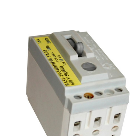
рьевич (Филиал
15.02.2022
Татьяна (Branch of «Saren B
и Центр" -
V.» PLLC)
о")
Выражаю благодарность ваше
-Электро выиграла тендер на
оперативную обработку нашего з
и поставку деревянных опор ЛЭП
Выставили коммерческое п
олнения складского оперативного
хорошей цене в течение двух 
организации.
малого сотня товарных пози