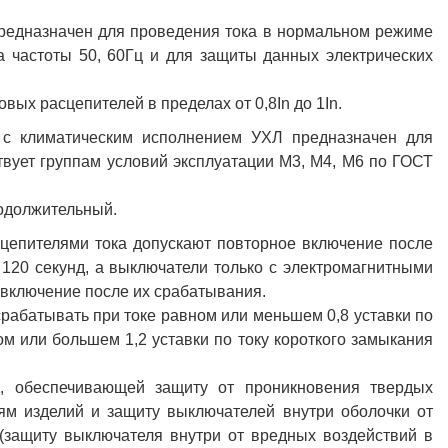
предназначен для проведения тока в нормальном режиме
а частоты 50, 60Гц и для защиты данных электрических
ых расцепителей в пределах от 0,8In до 1In.
n с климатическим исполнением УХЛ предназначен для
твует группам условий эксплуатации М3, М4, М6 по ГОСТ
одолжительный.
цепителями тока допускают повторное включение после
 120 секунд, а выключатели только с электромагнитными
включение после их срабатывания.
рабатывать при токе равном или меньшем 0,8 уставки по
м или большем 1,2 уставки по току короткого замыкания
, обеспечивающей защиту от проникновения твердых
ям изделий и защиту выключателей внутри оболочки от
(защиту выключателя внутри от вредных воздействий в