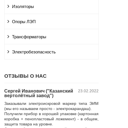
Изоляторы
Опоры ЛЭП
Трансформаторы
Электробезопасность
ОТЗЫВЫ О НАС
Сергей Иванович ("Казанский
23.02.2022
Владимир Ю
вертолётный завод")
ПАО "Россет
 и
"Курскэнерг
Заказывали электроискровой маркер типа ЭИМ
да
Компания ЮШЕ
(мы его называем просто - электрокарандаш).
ой
изготовление 
Получили прибор в хорошей упаковке (картонная
110 кВ для поп
коробка + пенопластовый ложемент) - в общем,
р,
резерва нашей 
защита товара на уровне.
 в