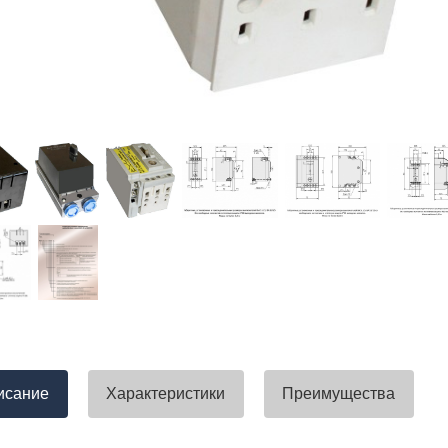
тавлена своевременно. Претензий
успели закрыть смету большого о
вы получили хороший заказ))
евянные элементы опор высокого
итка заболонного слоя древесины
требованиям ГОСТ.
тные изделия (опоры ЛЭП),
ны технические паспорта и
оответствия. Честно говоря,
а моей памяти компания
ель и поставщик опор ЛЭП
опоры ЛЭП такими документами.
отать с таким ответственным
исание
Характеристики
Преимущества