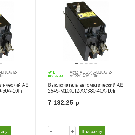
5-М10ХЛ2-
В
Арт.: АЕ 2545-М10ХЛ2-
In
наличии
AC380-40А-10In
тический АЕ
Выключатель автоматический АЕ
-50А-10In
2545-М10ХЛ2-AC380-40А-10In
7 132.25
р.
зину
В корзину