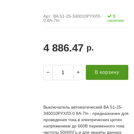
Арт.: ВА 51-25-340010РУХЛ3-
В
0.8А-7In
наличии
4 886.47
р.
В корзину
.
21.12.2021
Александр С. ("Пусковой
30.10.2019
элемент")
В
Выключатель автоматический ВА 51-25-
й компании за
Поставка опор ЛЭП в Бурятию. Спасибо за
о
340010РУХЛ3-0.8А-7In - предназначен для
апроса!
качественную продукцию и быструю доставку!
т
редложение по
Всё прошло хорошо. Евгению отдельное спасибо
проведения тока в электрических цепях
п
дней (а там без
за ответственный подход к делу, понимание и
П
напряжением до 660В переменного тока
ций была). Мы
вежливое обращение!
к
частоты 50(60)Гц и для защиты данных