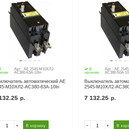
В
Арт.: АЕ 2545-М10ХЛ2-
В
Арт.: АЕ 254
ичии
AC380-63А-10In
наличии
AC380-50А-10
ключатель автоматический АЕ
Выключатель автома
45-М10ХЛ2-AC380-63А-10In
2545-М10ХЛ2-AC380
132.25
7 132.25
р.
р.
В корзину
В кор