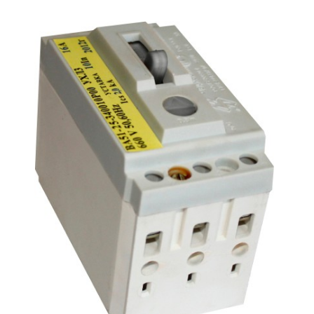
Подмости склад
Подмости-стрем
Подставки (наст
диэлектрические
Стремянки с вер
Стремянки с си
опорой
Ширмы защитные
РЗА (шторы) тка
Штендеры диэле
Щиты ограждени
диэлектрические