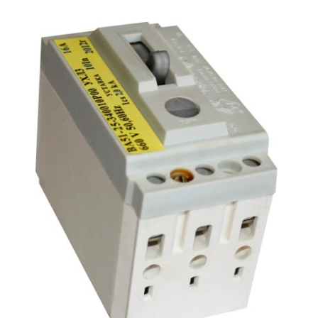
Подмости склад
Подмости-стрем
Подставки (наст
диэлектрические
Стремянки с вер
Стремянки с си
опорой
Ширмы защитные
РЗА (шторы) тка
Штендеры диэле
Щиты ограждени
диэлектрические