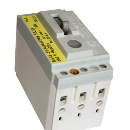
Подмости склад
Подмости-стрем
Подставки (наст
диэлектрические
Стремянки с вер
Стремянки с си
опорой
Ширмы защитные
РЗА (шторы) тка
Штендеры диэле
Щиты ограждени
диэлектрические