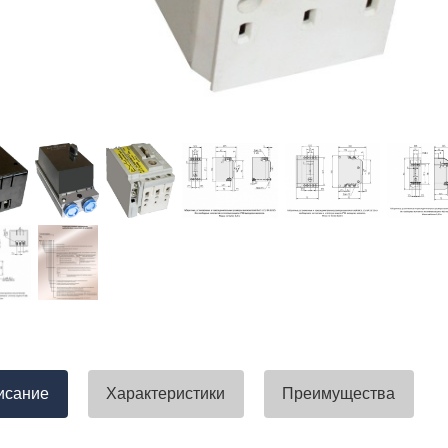
тавлена своевременно. Претензий
успели закрыть смету большого о
вы получили хороший заказ))
евянные элементы опор высокого
итка заболонного слоя древесины
требованиям ГОСТ.
тные изделия (опоры ЛЭП),
ны технические паспорта и
оответствия. Честно говоря,
а моей памяти компания
ель и поставщик опор ЛЭП
опоры ЛЭП такими документами.
отать с таким ответственным
исание
Характеристики
Преимущества