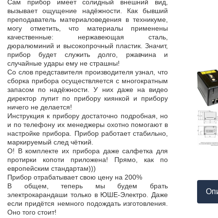
Продукция пос
Сам прибор имеет солидный внешний вид,
т,
к качеству нет.
вызывает ощущение надёжности. Как бывший
а,
Наоборот, дер
преподаватель материаловедения в техникуме,
ой
качества, проп
могу отметить, что материалы применены
пор
соответствует 
качественные: нержавеющая сталь,
На комплек
дюралюминий и высокопрочный пластик. Значит,
...
предоставле
прибор будет служить долго, ржавчина и
ор
сертификат с
случайные удары ему не страшны!
мо
впервые н
Со слов представителя производителя узнал, что
ло
производит
сборка прибора осуществляется с многократным
 в
сопровождает 
запасом по надёжности. У них даже на видео
нь
Приятно раб
директор лупит по прибору киянкой и прибору
от
поставщиком!
ничего не делается!
Инструкция к прибору достаточно подробная, но
и по телефону их менеджеры охотно помогают в
настройке прибора. Прибор работает стабильно,
маркируемый след чёткий.
О! В комплекте их прибора даже салфетка для
протирки копоти приложена! Прямо, как по
европейским стандартам)))
Прибор отрабатывает свою цену на 200%
В общем, теперь мы будем брать
Оп
электрокарандаши только в ЮШЕ-Электро. Даже
если придётся немного подождать изготовления.
Оно того стоит!