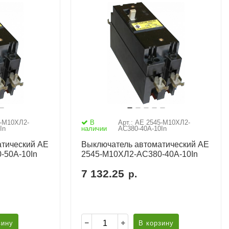
5-М10ХЛ2-
В
Арт.: АЕ 2545-М10ХЛ2-
In
наличии
AC380-40А-10In
тический АЕ
Выключатель автоматический АЕ
-50А-10In
2545-М10ХЛ2-AC380-40А-10In
7 132.25
р.
зину
В корзину