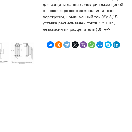
бъекта в срок. А
п
для защиты данных электрических цепей
о
от токов короткого замыкания и токов
т
перегрузки, номинальный ток (А): 3,15,
к
уставка расцепителей токов КЗ: 10In,
Л
Н
независимый расцепитель (В): -/-/-
к
о
в
"
С
Б