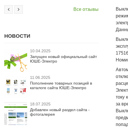
Выкл
Все отзывы
режи
элект
Данны
НОВОСТИ
Выклю
экспл
10.04.2025
17516
Запущен новый официальный сайт
Номин
ЮШЕ-Электро
Авто
отклю
11.06.2025
Пополнение товарных позиций в
расце
каталоге сайта ЮШЕ-Электро
Элект
току 
за вр
18.07.2025
Добавлен новый раздел сайта -
Выкл
фотогалерея
предм
попад