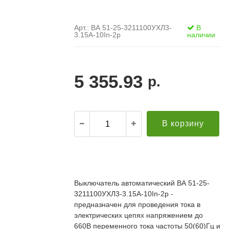
Арт.: ВА 51-25-3211100УХЛ3-
В
3.15А-10In-2р
наличии
5 355.93
р.
В корзину
.
21.12.2021
Александр С. ("Пусковой
30.10.2019
элемент")
В
Выключатель автоматический ВА 51-25-
й компании за
Поставка опор ЛЭП в Бурятию. Спасибо за
о
3211100УХЛ3-3.15А-10In-2р -
апроса!
качественную продукцию и быструю доставку!
т
редложение по
Всё прошло хорошо. Евгению отдельное спасибо
предназначен для проведения тока в
п
дней (а там без
за ответственный подход к делу, понимание и
П
электрических цепях напряжением до
ций была). Мы
вежливое обращение!
к
660В переменного тока частоты 50(60)Гц и