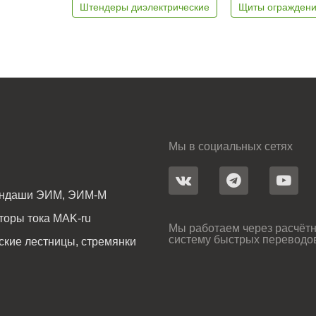
Штендеры диэлектрические
Щиты ограждени
Мы в социальных сетях
андаши ЭИМ, ЭИМ-М
оры тока MAK-ru
Мы работаем через расчётн
систему быстрых переводо
ские лестницы, стремянки