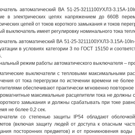
ючатель автоматический ВА 51-25-3211100УХЛ3-3.15А-10
ме в электрических цепях напряжением до 660В перем
рических цепей от токов короткого замыкания и токов перег
й выключатель имеет регулировку номинального тока теплов
чатель автоматический ВА 51-25-3211100УХЛ3-3.15А-10In
уатации в условиях категории 3 по ГОСТ 15150 и соответс
.
альный режим работы автоматического выключателя – пр
матические выключатели с тепловыми максимальными рас
чения от тока перегрузки по истечении времени не более
пителями обеспечивают практически мгновенно повторное 
ромагнитные максимальные расцепители тока не должны с
короткого замыкания и должны срабатывать при токе равно
емя не более 0,2 сек.
ючатели со степенью защиты IP54 обладают оболочкой
етов (включая защиту людей от доступа к опасным част
ания посторонних предметов) и от проникновения воды 