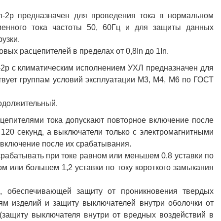
In-2р предназначен для проведения тока в нормальном
енного тока частоты 50, 60Гц и для защиты данных
рузки.
ых расцепителей в пределах от 0,8In до 1In.
-2р с климатическим исполнением УХЛ предназначен для
твует группам условий эксплуатации М3, М4, М6 по ГОСТ
одолжительный.
цепителями тока допускают повторное включение после
 120 секунд, а выключатели только с электромагнитными
включение после их срабатывания.
рабатывать при токе равном или меньшем 0,8 уставки по
м или большем 1,2 уставки по току короткого замыкания
, обеспечивающей защиту от проникновения твердых
ям изделий и защиту выключателей внутри оболочки от
(защиту выключателя внутри от вредных воздействий в