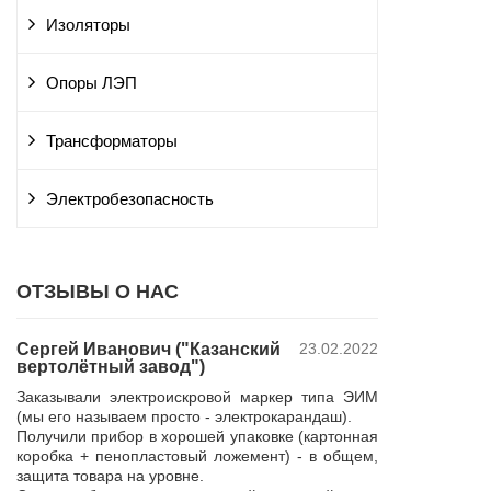
Изоляторы
Опоры ЛЭП
Трансформаторы
Электробезопасность
ОТЗЫВЫ О НАС
Сергей Иванович ("Казанский
23.02.2022
Владимир Ю
вертолётный завод")
ПАО "Россет
 и
"Курскэнерг
Заказывали электроискровой маркер типа ЭИМ
да
Компания ЮШЕ
(мы его называем просто - электрокарандаш).
ой
изготовление 
Получили прибор в хорошей упаковке (картонная
110 кВ для поп
коробка + пенопластовый ложемент) - в общем,
р,
резерва нашей 
защита товара на уровне.
 в