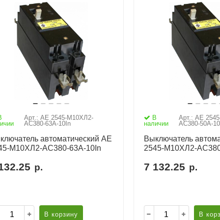
В
Арт.: АЕ 2545-М10ХЛ2-
В
Арт.: АЕ 254
ичии
AC380-63А-10In
наличии
AC380-50А-10
ключатель автоматический АЕ
Выключатель автома
45-М10ХЛ2-AC380-63А-10In
2545-М10ХЛ2-AC380
132.25
7 132.25
р.
р.
В корзину
В кор