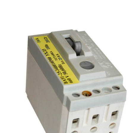
рьевич (Филиал
15.02.2022
Татьяна (Branch of «Saren B
и Центр" -
V.» PLLC)
о")
Выражаю благодарность ваше
-Электро выиграла тендер на
оперативную обработку нашего з
и поставку деревянных опор ЛЭП
Выставили коммерческое п
олнения складского оперативного
хорошей цене в течение двух 
организации.
малого сотня товарных пози