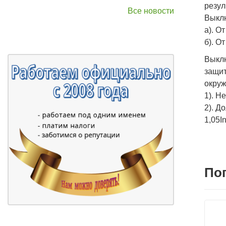
резул
Все новости
Выклю
а). О
б). О
Выкл
защит
окруж
1). Н
2). Д
1,05In
По