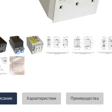
тавлена своевременно. Претензий
успели закрыть смету большого о
вы получили хороший заказ))
евянные элементы опор высокого
итка заболонного слоя древесины
требованиям ГОСТ.
тные изделия (опоры ЛЭП),
ны технические паспорта и
оответствия. Честно говоря,
а моей памяти компания
ель и поставщик опор ЛЭП
опоры ЛЭП такими документами.
отать с таким ответственным
исание
Характеристики
Преимущества