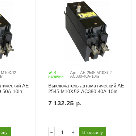
5-М10ХЛ2-
В
Арт.: АЕ 2545-М10ХЛ2-
In
наличии
AC380-40А-10In
тический АЕ
Выключатель автоматический АЕ
-50А-10In
2545-М10ХЛ2-AC380-40А-10In
7 132.25
р.
зину
В корзину