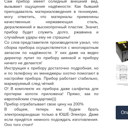
Продукция пос
Сам прибор имеет солидный внешний вид,
т,
к качеству нет.
вызывает ощущение надёжности. Как бывший
а,
Наоборот, дер
преподаватель материаловедения в техникуме,
ой
качества, проп
могу отметить, что материалы применены
пор
соответствует 
качественные: нержавеющая сталь,
На комплек
дюралюминий и высокопрочный пластик. Значит,
...
предоставле
прибор будет служить долго, ржавчина и
ор
сертификат с
случайные удары ему не страшны!
мо
впервые н
Со слов представителя производителя узнал, что
ло
производит
сборка прибора осуществляется с многократным
 в
сопровождает 
запасом по надёжности. У них даже на видео
нь
Приятно раб
директор лупит по прибору киянкой и прибору
от
поставщиком!
ничего не делается!
Инструкция к прибору достаточно подробная, но
и по телефону их менеджеры охотно помогают в
настройке прибора. Прибор работает стабильно,
маркируемый след чёткий.
О! В комплекте их прибора даже салфетка для
протирки копоти приложена! Прямо, как по
европейским стандартам)))
Прибор отрабатывает свою цену на 200%
В общем, теперь мы будем брать
Оп
электрокарандаши только в ЮШЕ-Электро. Даже
если придётся немного подождать изготовления.
Оно того стоит!