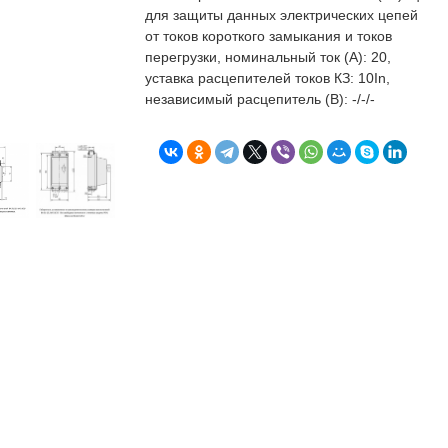
бъекта в срок. А
п
для защиты данных электрических цепей
о
от токов короткого замыкания и токов
т
перегрузки, номинальный ток (А): 20,
к
уставка расцепителей токов КЗ: 10In,
Л
Н
независимый расцепитель (В): -/-/-
к
о
в
"
С
Б