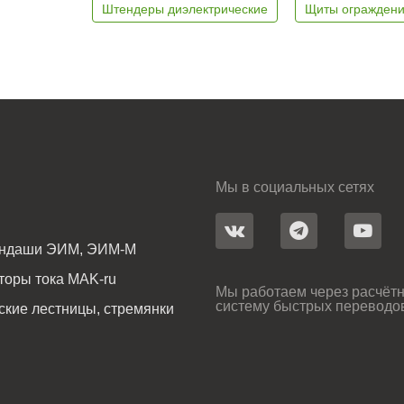
Штендеры диэлектрические
Щиты ограждени
Мы в социальных сетях
андаши ЭИМ, ЭИМ-М
оры тока MAK-ru
Мы работаем через расчётн
систему быстрых переводо
ские лестницы, стремянки