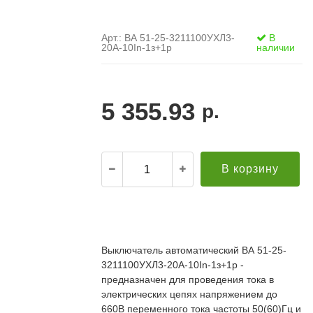
Арт.: ВА 51-25-3211100УХЛ3-
В
20А-10In-1з+1р
наличии
5 355.93
р.
В корзину
.
21.12.2021
Александр С. ("Пусковой
30.10.2019
элемент")
В
Выключатель автоматический ВА 51-25-
й компании за
Поставка опор ЛЭП в Бурятию. Спасибо за
о
3211100УХЛ3-20А-10In-1з+1р -
апроса!
качественную продукцию и быструю доставку!
т
редложение по
Всё прошло хорошо. Евгению отдельное спасибо
предназначен для проведения тока в
п
дней (а там без
за ответственный подход к делу, понимание и
П
электрических цепях напряжением до
ций была). Мы
вежливое обращение!
к
660В переменного тока частоты 50(60)Гц и