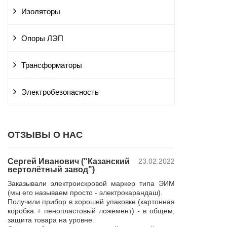
Изоляторы
Опоры ЛЭП
Трансформаторы
Электробезопасность
ОТЗЫВЫ О НАС
Сергей Иванович ("Казанский
23.02.2022
Владимир Ю
вертолётный завод")
ПАО "Россет
 и
"Курскэнерг
Заказывали электроискровой маркер типа ЭИМ
да
Компания ЮШЕ
(мы его называем просто - электрокарандаш).
ой
изготовление 
Получили прибор в хорошей упаковке (картонная
110 кВ для поп
коробка + пенопластовый ложемент) - в общем,
р,
резерва нашей 
защита товара на уровне.
 в