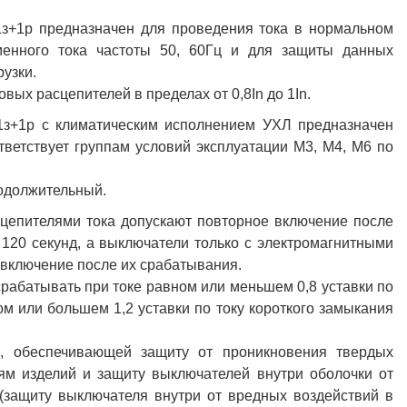
1з+1р предназначен для проведения тока в нормальном
енного тока частоты 50, 60Гц и для защиты данных
рузки.
ых расцепителей в пределах от 0,8In до 1In.
-1з+1р с климатическим исполнением УХЛ предназначен
тветствует группам условий эксплуатации М3, М4, М6 по
одолжительный.
цепителями тока допускают повторное включение после
 120 секунд, а выключатели только с электромагнитными
включение после их срабатывания.
рабатывать при токе равном или меньшем 0,8 уставки по
м или большем 1,2 уставки по току короткого замыкания
, обеспечивающей защиту от проникновения твердых
ям изделий и защиту выключателей внутри оболочки от
(защиту выключателя внутри от вредных воздействий в