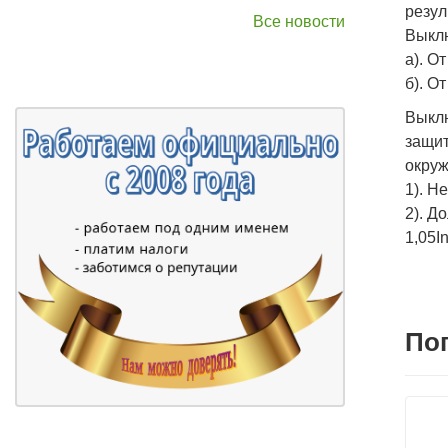
резул
Все новости
Выклю
а). О
б). О
Выклю
защит
окруж
1). Н
2). Д
1,05In
По