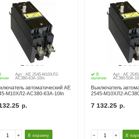
В
Арт.: АЕ 2545-М10ХЛ2-
В
Арт.: АЕ 254
ичии
AC380-63А-10In
наличии
AC380-50А-10
ключатель автоматический АЕ
Выключатель автома
45-М10ХЛ2-AC380-63А-10In
2545-М10ХЛ2-AC380
132.25
7 132.25
р.
р.
В корзину
В кор