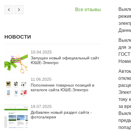
Выклю
Все отзывы
режи
элект
Данны
НОВОСТИ
Выкл
для э
10.04.2025
ГОСТ 
Запущен новый официальный сайт
Номин
ЮШЕ-Электро
Авто
отклю
11.06.2025
Пополнение товарных позиций в
расце
каталоге сайта ЮШЕ-Электро
Элект
току 
за вр
18.07.2025
Добавлен новый раздел сайта -
Выкл
фотогалерея
предм
попад