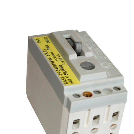
рьевич (Филиал
15.02.2022
Татьяна (Branch of «Saren B
и Центр" -
V.» PLLC)
о")
Выражаю благодарность ваше
-Электро выиграла тендер на
оперативную обработку нашего з
и поставку деревянных опор ЛЭП
Выставили коммерческое п
олнения складского оперативного
хорошей цене в течение двух 
организации.
малого сотня товарных пози