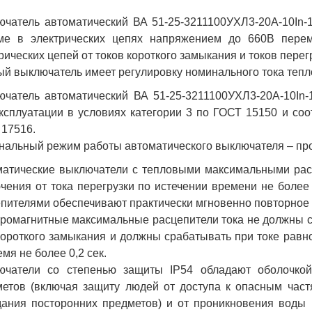
чатель автоматический ВА 51-25-3211100УХЛ3-20А-10In-
ме в электрических цепях напряжением до 660В перем
рических цепей от токов короткого замыкания и токов перег
й выключатель имеет регулировку номинального тока теплов
ючатель автоматический ВА 51-25-3211100УХЛ3-20А-10In
ксплуатации в условиях категории 3 по ГОСТ 15150 и соо
17516.
альный режим работы автоматического выключателя – пр
матические выключатели с тепловыми максимальными рас
чения от тока перегрузки по истечении времени не более
пителями обеспечивают практически мгновенно повторное 
ромагнитные максимальные расцепители тока не должны с
короткого замыкания и должны срабатывать при токе равно
емя не более 0,2 сек.
ючатели со степенью защиты IP54 обладают оболочкой
етов (включая защиту людей от доступа к опасным част
ания посторонних предметов) и от проникновения воды 