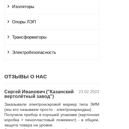
Изоляторы
Опоры ЛЭП
Трансформаторы
Электробезопасность
ОТЗЫВЫ О НАС
Сергей Иванович ("Казанский
23.02.2022
Владимир Ю
вертолётный завод")
ПАО "Россет
 и
"Курскэнерг
Заказывали электроискровой маркер типа ЭИМ
да
Компания ЮШЕ
(мы его называем просто - электрокарандаш).
ой
изготовление 
Получили прибор в хорошей упаковке (картонная
110 кВ для поп
коробка + пенопластовый ложемент) - в общем,
р,
резерва нашей 
защита товара на уровне.
 в