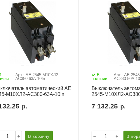
В
Арт.: АЕ 2545-М10ХЛ2-
В
Арт.: АЕ 254
ичии
AC380-63А-10In
наличии
AC380-50А-10
ключатель автоматический АЕ
Выключатель автома
45-М10ХЛ2-AC380-63А-10In
2545-М10ХЛ2-AC380
132.25
7 132.25
р.
р.
В корзину
В кор