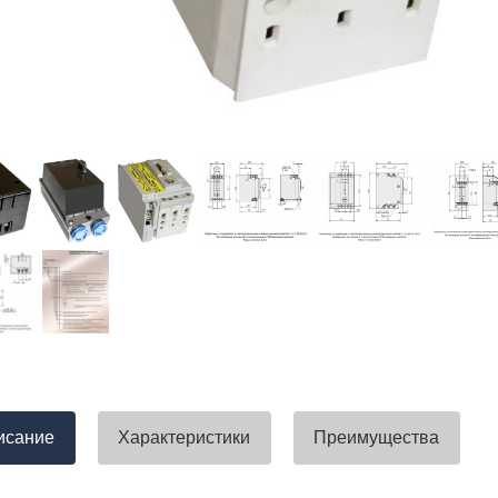
тавлена своевременно. Претензий
успели закрыть смету большого о
вы получили хороший заказ))
евянные элементы опор высокого
итка заболонного слоя древесины
требованиям ГОСТ.
тные изделия (опоры ЛЭП),
ны технические паспорта и
оответствия. Честно говоря,
а моей памяти компания
ель и поставщик опор ЛЭП
опоры ЛЭП такими документами.
отать с таким ответственным
исание
Характеристики
Преимущества