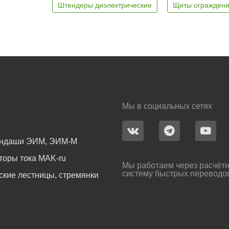
Штендеры диэлектрические
Щиты ограждени
Мы в социальных сетях
андаши ЭИМ, ЭИМ-М
оры тока MAK-ru
Мы работаем через расчётн
систему быстрых переводо
ские лестницы, стремянки