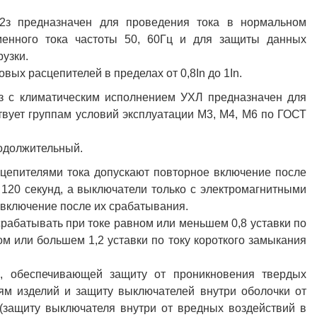
n-2з предназначен для проведения тока в нормальном
енного тока частоты 50, 60Гц и для защиты данных
рузки.
ых расцепителей в пределах от 0,8In до 1In.
2з с климатическим исполнением УХЛ предназначен для
твует группам условий эксплуатации М3, М4, М6 по ГОСТ
одолжительный.
цепителями тока допускают повторное включение после
 120 секунд, а выключатели только с электромагнитными
включение после их срабатывания.
рабатывать при токе равном или меньшем 0,8 уставки по
м или большем 1,2 уставки по току короткого замыкания
, обеспечивающей защиту от проникновения твердых
ям изделий и защиту выключателей внутри оболочки от
(защиту выключателя внутри от вредных воздействий в