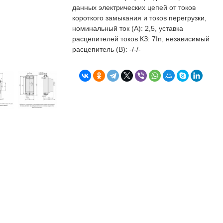
бъекта в срок. А
п
данных электрических цепей от токов
о
короткого замыкания и токов перегрузки,
т
номинальный ток (А): 2,5, уставка
к
расцепителей токов КЗ: 7In, независимый
Л
Н
расцепитель (В): -/-/-
к
о
в
"
С
Б