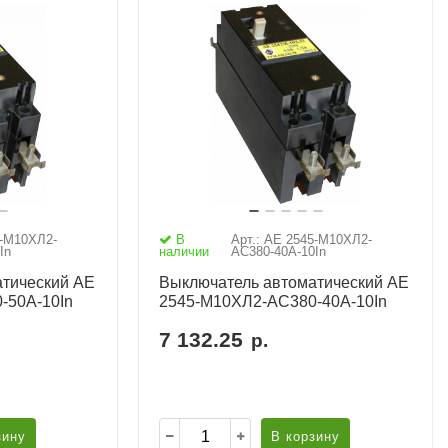
5-М10ХЛ2-
В
Арт.: АЕ 2545-М10ХЛ2-
In
наличии
AC380-40А-10In
тический АЕ
Выключатель автоматический АЕ
-50А-10In
2545-М10ХЛ2-AC380-40А-10In
7 132.25
р.
зину
В корзину