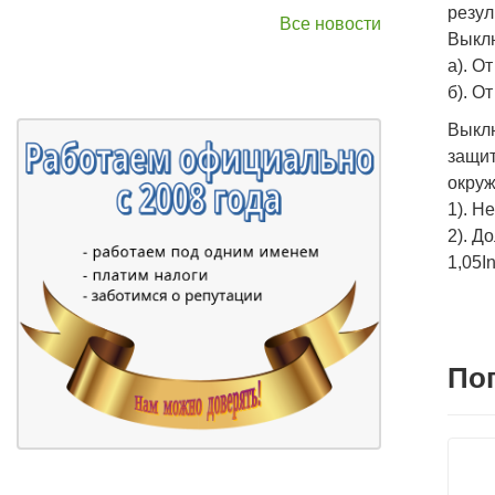
резул
Все новости
Выклю
а). О
б). О
Выкл
защит
окруж
1). Н
2). Д
1,05In
По