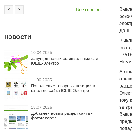
Выкл
Все отзывы
режи
элект
Данны
НОВОСТИ
Выклю
экспл
10.04.2025
17516
Запущен новый официальный сайт
Номин
ЮШЕ-Электро
Авто
отклю
11.06.2025
Пополнение товарных позиций в
расце
каталоге сайта ЮШЕ-Электро
Элект
току 
за вр
18.07.2025
Добавлен новый раздел сайта -
Выкл
фотогалерея
предм
попад