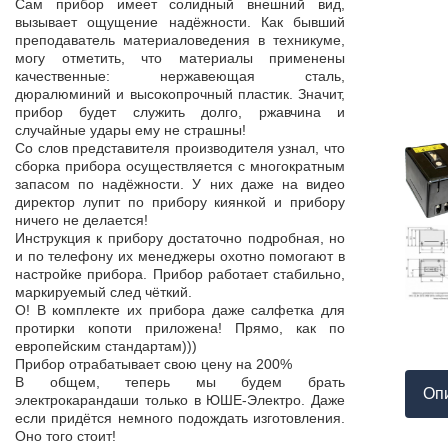
Продукция пос
Сам прибор имеет солидный внешний вид,
т,
к качеству нет.
вызывает ощущение надёжности. Как бывший
а,
Наоборот, дер
преподаватель материаловедения в техникуме,
ой
качества, проп
могу отметить, что материалы применены
пор
соответствует 
качественные: нержавеющая сталь,
На комплек
дюралюминий и высокопрочный пластик. Значит,
...
предоставле
прибор будет служить долго, ржавчина и
ор
сертификат с
случайные удары ему не страшны!
мо
впервые н
Со слов представителя производителя узнал, что
ло
производит
сборка прибора осуществляется с многократным
 в
сопровождает 
запасом по надёжности. У них даже на видео
нь
Приятно раб
директор лупит по прибору киянкой и прибору
от
поставщиком!
ничего не делается!
Инструкция к прибору достаточно подробная, но
и по телефону их менеджеры охотно помогают в
настройке прибора. Прибор работает стабильно,
маркируемый след чёткий.
О! В комплекте их прибора даже салфетка для
протирки копоти приложена! Прямо, как по
европейским стандартам)))
Прибор отрабатывает свою цену на 200%
В общем, теперь мы будем брать
Оп
электрокарандаши только в ЮШЕ-Электро. Даже
если придётся немного подождать изготовления.
Оно того стоит!