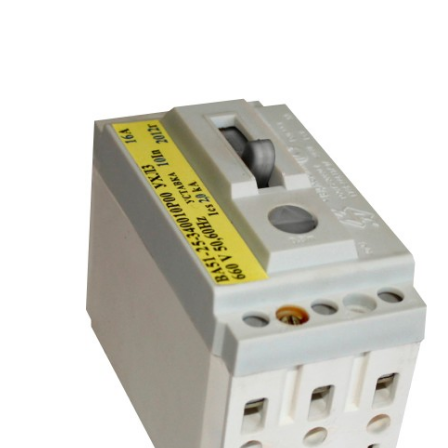
рьевич (Филиал
15.02.2022
Татьяна (Branch of «Saren B
и Центр" -
V.» PLLC)
о")
Выражаю благодарность ваше
-Электро выиграла тендер на
оперативную обработку нашего з
и поставку деревянных опор ЛЭП
Выставили коммерческое п
олнения складского оперативного
хорошей цене в течение двух 
организации.
малого сотня товарных пози