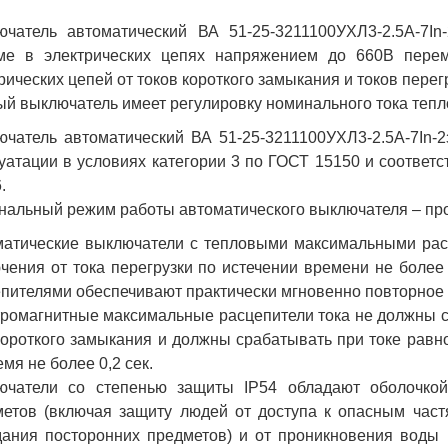
ючатель автоматический ВА 51-25-3211100УХЛ3-2.5А-7I
ме в электрических цепях напряжением до 660В перем
рических цепей от токов короткого замыкания и токов перег
й выключатель имеет регулировку номинального тока теплов
чатель автоматический ВА 51-25-3211100УХЛ3-2.5А-7In-
уатации в условиях категории 3 по ГОСТ 15150 и соответс
.
альный режим работы автоматического выключателя – пр
матические выключатели с тепловыми максимальными рас
чения от тока перегрузки по истечении времени не более
пителями обеспечивают практически мгновенно повторное 
ромагнитные максимальные расцепители тока не должны с
короткого замыкания и должны срабатывать при токе равно
емя не более 0,2 сек.
ючатели со степенью защиты IP54 обладают оболочкой
етов (включая защиту людей от доступа к опасным част
ания посторонних предметов) и от проникновения воды 