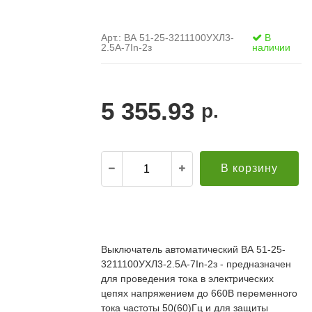
Арт.: ВА 51-25-3211100УХЛ3-
В
2.5А-7In-2з
наличии
5 355.93
р.
В корзину
.
21.12.2021
Александр С. ("Пусковой
30.10.2019
элемент")
В
Выключатель автоматический ВА 51-25-
й компании за
Поставка опор ЛЭП в Бурятию. Спасибо за
о
3211100УХЛ3-2.5А-7In-2з - предназначен
апроса!
качественную продукцию и быструю доставку!
т
редложение по
Всё прошло хорошо. Евгению отдельное спасибо
для проведения тока в электрических
п
дней (а там без
за ответственный подход к делу, понимание и
П
цепях напряжением до 660В переменного
ций была). Мы
вежливое обращение!
к
тока частоты 50(60)Гц и для защиты