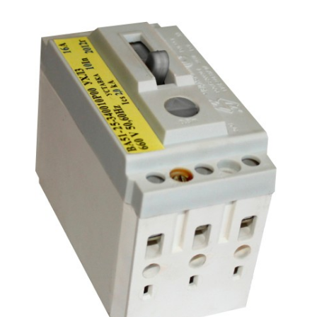
Подмости склад
Подмости-стрем
Подставки (наст
диэлектрические
Стремянки с вер
Стремянки с си
опорой
Ширмы защитные
РЗА (шторы) тка
Штендеры диэле
Щиты ограждени
диэлектрические