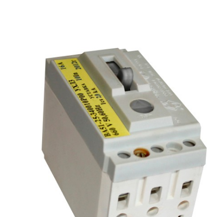
рьевич (Филиал
15.02.2022
Татьяна (Branch of «Saren B
и Центр" -
V.» PLLC)
о")
Выражаю благодарность ваше
-Электро выиграла тендер на
оперативную обработку нашего з
и поставку деревянных опор ЛЭП
Выставили коммерческое п
олнения складского оперативного
хорошей цене в течение двух 
организации.
малого сотня товарных пози