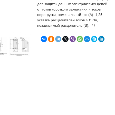
бъекта в срок. А
п
для защиты данных электрических цепей
о
от токов короткого замыкания и токов
т
перегрузки, номинальный ток (А): 1,25,
к
уставка расцепителей токов КЗ: 7In,
Л
Н
независимый расцепитель (В): -/-/-
к
о
в
"
С
Б