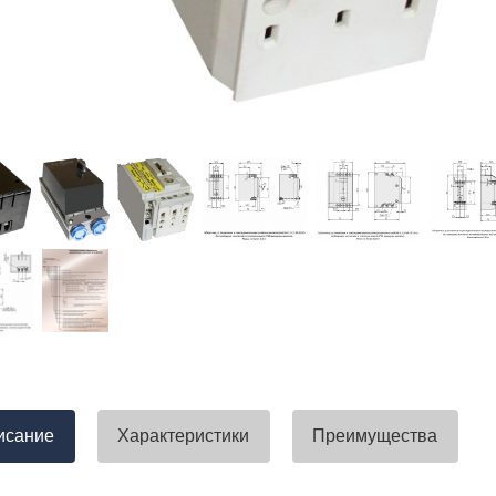
тавлена своевременно. Претензий
успели закрыть смету большого о
вы получили хороший заказ))
евянные элементы опор высокого
итка заболонного слоя древесины
требованиям ГОСТ.
тные изделия (опоры ЛЭП),
ны технические паспорта и
оответствия. Честно говоря,
а моей памяти компания
ель и поставщик опор ЛЭП
опоры ЛЭП такими документами.
отать с таким ответственным
исание
Характеристики
Преимущества