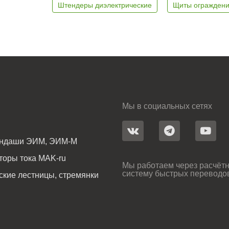
Штендеры диэлектрические
Щиты ограждени
Мы в социальных сетях
андаши ЭИМ, ЭИМ-М
оры тока MAK-ru
Мы работаем через расчётн
систему быстрых переводо
ские лестницы, стремянки