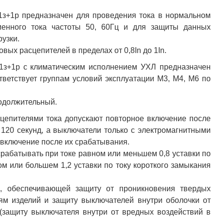
-1з+1р предназначен для проведения тока в нормальном
енного тока частоты 50, 60Гц и для защиты данных
рузки.
ых расцепителей в пределах от 0,8In до 1In.
-1з+1р с климатическим исполнением УХЛ предназначен
тветствует группам условий эксплуатации М3, М4, М6 по
одолжительный.
цепителями тока допускают повторное включение после
 120 секунд, а выключатели только с электромагнитными
включение после их срабатывания.
рабатывать при токе равном или меньшем 0,8 уставки по
м или большем 1,2 уставки по току короткого замыкания
, обеспечивающей защиту от проникновения твердых
ям изделий и защиту выключателей внутри оболочки от
(защиту выключателя внутри от вредных воздействий в