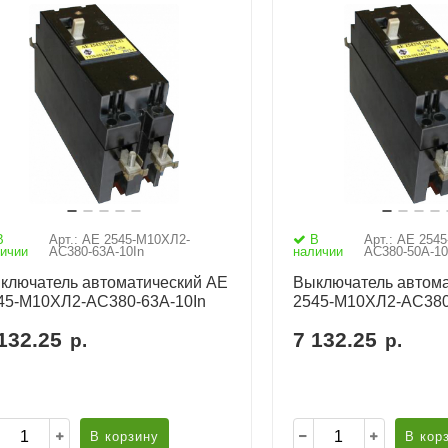
В
Арт.: АЕ 2545-М10ХЛ2-
В
Арт.: АЕ 254
ичии
AC380-63А-10In
наличии
AC380-50А-10
ключатель автоматический АЕ
Выключатель автома
45-М10ХЛ2-AC380-63А-10In
2545-М10ХЛ2-AC380
132.25
7 132.25
р.
р.
В корзину
В кор