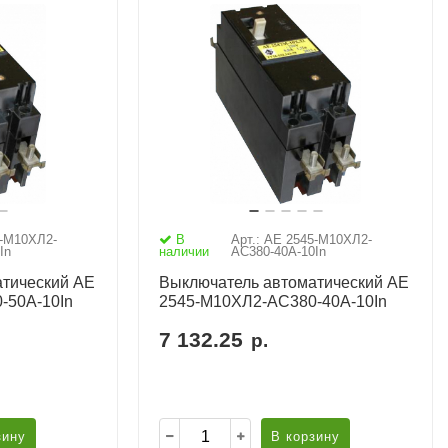
5-М10ХЛ2-
В
Арт.: АЕ 2545-М10ХЛ2-
In
наличии
AC380-40А-10In
тический АЕ
Выключатель автоматический АЕ
-50А-10In
2545-М10ХЛ2-AC380-40А-10In
7 132.25
р.
зину
В корзину