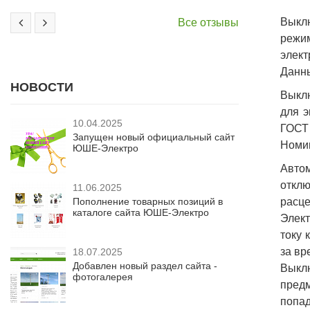
Выклю
Все отзывы
режи
элект
Данны
НОВОСТИ
Выклю
для э
10.04.2025
ГОСТ 
Запущен новый официальный сайт
Номин
ЮШЕ-Электро
Авто
отклю
11.06.2025
Пополнение товарных позиций в
расце
каталоге сайта ЮШЕ-Электро
Элект
току 
за вр
18.07.2025
Добавлен новый раздел сайта -
Выкл
фотогалерея
предм
попад