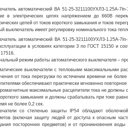
чатель автоматический ВА 51-25-3211100УХЛ3-1.25А-7In
ме в электрических цепях напряжением до 660В перем
рических цепей от токов короткого замыкания и токов перег
й выключатель имеет регулировку номинального тока теплов
чатель автоматический ВА 51-25-3211100УХЛ3-1.25А-7In
ксплуатации в условиях категории 3 по ГОСТ 15150 и соо
17516.
альный режим работы автоматического выключателя – пр
матические выключатели с тепловыми максимальными рас
чения от тока перегрузки по истечении времени не более
пителями обеспечивают практически мгновенно повторное 
ромагнитные максимальные расцепители тока не должны с
короткого замыкания и должны срабатывать при токе равно
емя не более 0,2 сек.
ючатели со степенью защиты IP54 обладают оболочкой
етов (включая защиту людей от доступа к опасным част
ания посторонних предметов) и от проникновения воды 