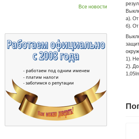
резул
Все новости
Выклю
а). О
б). О
Выклю
защит
окруж
1). Н
2). Д
1,05In
По