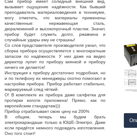
Продукция пос
Сам прибор имеет солидный внешний вид,
т,
к качеству нет.
вызывает ощущение надёжности. Как бывший
а,
Наоборот, дер
преподаватель материаловедения в техникуме,
ой
качества, проп
могу отметить, что материалы применены
пор
соответствует 
качественные: нержавеющая сталь,
На комплек
дюралюминий и высокопрочный пластик. Значит,
...
предоставле
прибор будет служить долго, ржавчина и
ор
сертификат с
случайные удары ему не страшны!
мо
впервые н
Со слов представителя производителя узнал, что
ло
производит
сборка прибора осуществляется с многократным
 в
сопровождает 
запасом по надёжности. У них даже на видео
нь
Приятно раб
директор лупит по прибору киянкой и прибору
от
поставщиком!
ничего не делается!
Инструкция к прибору достаточно подробная, но
и по телефону их менеджеры охотно помогают в
настройке прибора. Прибор работает стабильно,
маркируемый след чёткий.
О! В комплекте их прибора даже салфетка для
протирки копоти приложена! Прямо, как по
европейским стандартам)))
Прибор отрабатывает свою цену на 200%
В общем, теперь мы будем брать
Оп
электрокарандаши только в ЮШЕ-Электро. Даже
если придётся немного подождать изготовления.
Оно того стоит!