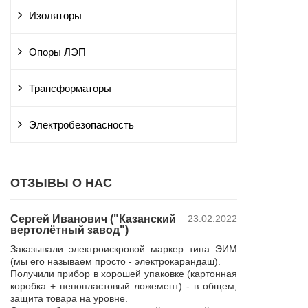
Изоляторы
Опоры ЛЭП
Трансформаторы
Электробезопасность
ОТЗЫВЫ О НАС
Сергей Иванович ("Казанский
23.02.2022
Владимир Ю
вертолётный завод")
ПАО "Россет
 и
"Курскэнерг
Заказывали электроискровой маркер типа ЭИМ
да
Компания ЮШЕ
(мы его называем просто - электрокарандаш).
ой
изготовление 
Получили прибор в хорошей упаковке (картонная
110 кВ для поп
коробка + пенопластовый ложемент) - в общем,
р,
резерва нашей 
защита товара на уровне.
 в