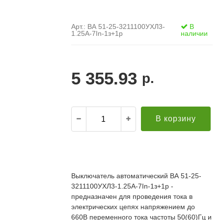
Арт.: ВА 51-25-3211100УХЛ3-
В
1.25А-7In-1з+1р
наличии
5 355.93
р.
В корзину
.
21.12.2021
Александр С. ("Пусковой
30.10.2019
элемент")
В
Выключатель автоматический ВА 51-25-
й компании за
Поставка опор ЛЭП в Бурятию. Спасибо за
о
3211100УХЛ3-1.25А-7In-1з+1р -
апроса!
качественную продукцию и быструю доставку!
т
редложение по
Всё прошло хорошо. Евгению отдельное спасибо
предназначен для проведения тока в
п
дней (а там без
за ответственный подход к делу, понимание и
П
электрических цепях напряжением до
ций была). Мы
вежливое обращение!
к
660В переменного тока частоты 50(60)Гц и