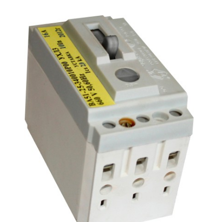
Подмости склад
Подмости-стрем
Подставки (наст
диэлектрические
Стремянки с вер
Стремянки с си
опорой
Ширмы защитные
РЗА (шторы) тка
Штендеры диэле
Щиты ограждени
диэлектрические