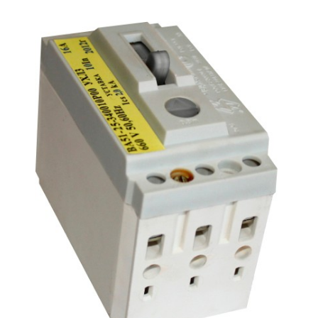
Подмости склад
Подмости-стрем
Подставки (наст
диэлектрические
Стремянки с вер
Стремянки с си
опорой
Ширмы защитные
РЗА (шторы) тка
Штендеры диэле
Щиты ограждени
диэлектрические