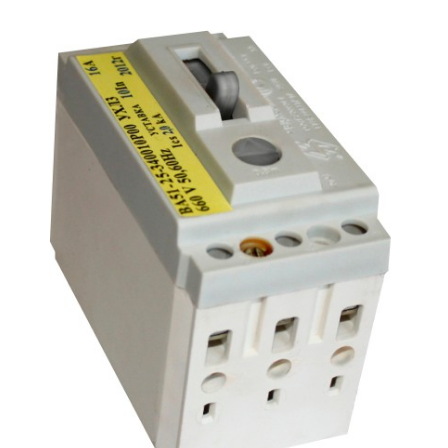
Подмости склад
Подмости-стрем
Подставки (наст
диэлектрические
Стремянки с вер
Стремянки с си
опорой
Ширмы защитные
РЗА (шторы) тка
Штендеры диэле
Щиты ограждени
диэлектрические