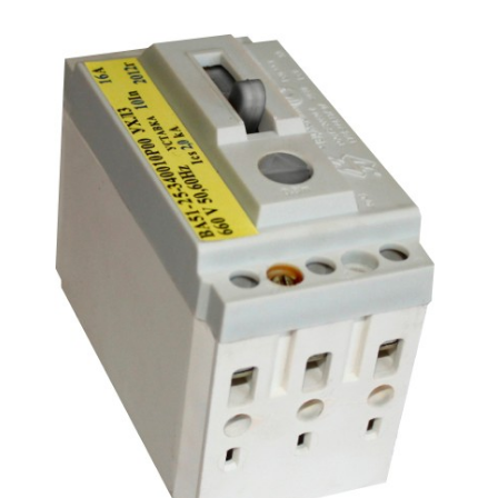
Подмости склад
Подмости-стрем
Подставки (наст
диэлектрические
Стремянки с вер
Стремянки с си
опорой
Ширмы защитные
РЗА (шторы) тка
Штендеры диэле
Щиты ограждени
диэлектрические