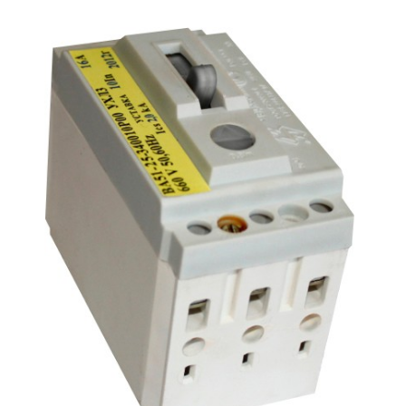
Подмости склад
Подмости-стрем
Подставки (наст
диэлектрические
Стремянки с вер
Стремянки с си
опорой
Ширмы защитные
РЗА (шторы) тка
Штендеры диэле
Щиты ограждени
диэлектрические