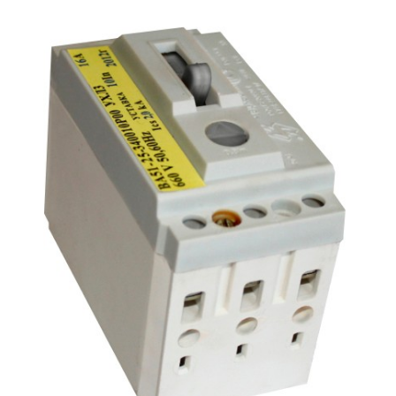
Подмости склад
Подмости-стрем
Подставки (наст
диэлектрические
Стремянки с вер
Стремянки с си
опорой
Ширмы защитные
РЗА (шторы) тка
Штендеры диэле
Щиты ограждени
диэлектрические