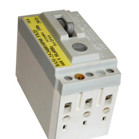
Подмости склад
Подмости-стрем
Подставки (наст
диэлектрические
Стремянки с вер
Стремянки с си
опорой
Ширмы защитные
РЗА (шторы) тка
Штендеры диэле
Щиты ограждени
диэлектрические