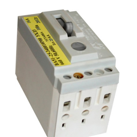
Подмости склад
Подмости-стрем
Подставки (наст
диэлектрические
Стремянки с вер
Стремянки с си
опорой
Ширмы защитные
РЗА (шторы) тка
Штендеры диэле
Щиты ограждени
диэлектрические