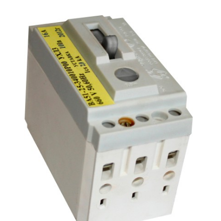
Подмости склад
Подмости-стрем
Подставки (наст
диэлектрические
Стремянки с вер
Стремянки с си
опорой
Ширмы защитные
РЗА (шторы) тка
Штендеры диэле
Щиты ограждени
диэлектрические