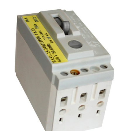
Подмости склад
Подмости-стрем
Подставки (наст
диэлектрические
Стремянки с вер
Стремянки с си
опорой
Ширмы защитные
РЗА (шторы) тка
Штендеры диэле
Щиты ограждени
диэлектрические