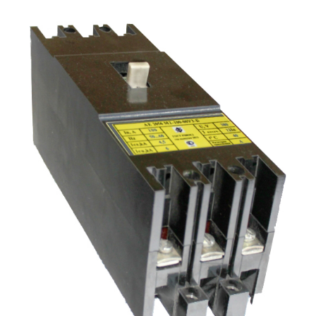
Подмости склад
Подмости-стрем
Подставки (наст
диэлектрические
Стремянки с вер
Стремянки с си
опорой
Ширмы защитные
РЗА (шторы) тка
Штендеры диэле
Щиты ограждени
диэлектрические