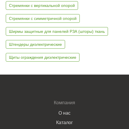
Стремянки с вертикальной опорой
Стремянки с симметричной опорой
Ширмы защитные для панелей РЗА (шторы) ткань
Штендеры диэлектрические
Щиты ограждения диэлектрические
Компания
О нас
Каталог