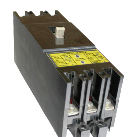
Подмости склад
Подмости-стрем
Подставки (наст
диэлектрические
Стремянки с вер
Стремянки с си
опорой
Ширмы защитные
РЗА (шторы) тка
Штендеры диэле
Щиты ограждени
диэлектрические