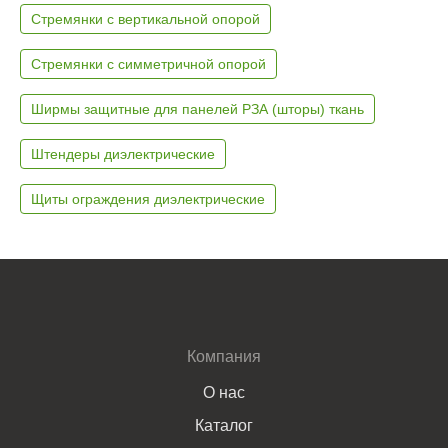
Стремянки с вертикальной опорой
Стремянки с симметричной опорой
Ширмы защитные для панелей РЗА (шторы) ткань
Штендеры диэлектрические
Щиты ограждения диэлектрические
Компания
О нас
Каталог