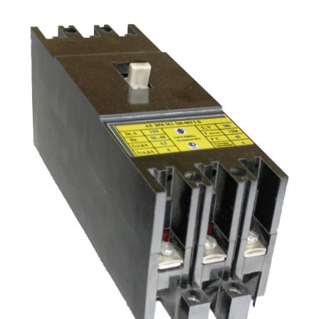
Подмости склад
Подмости-стрем
Подставки (наст
диэлектрические
Стремянки с вер
Стремянки с си
опорой
Ширмы защитные
РЗА (шторы) тка
Штендеры диэле
Щиты ограждени
диэлектрические