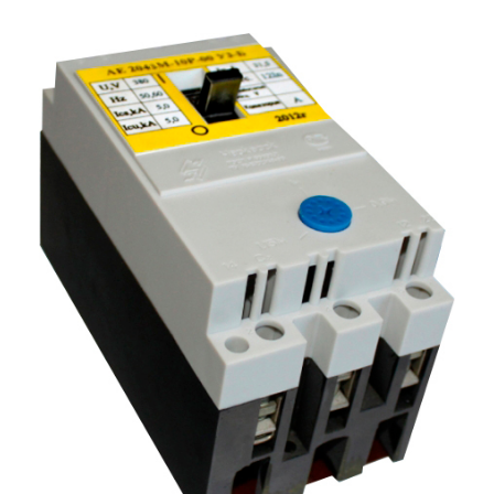
Подмости склад
Подмости-стрем
Подставки (наст
диэлектрические
Стремянки с вер
Стремянки с си
опорой
Ширмы защитные
РЗА (шторы) тка
Штендеры диэле
Щиты ограждени
диэлектрические